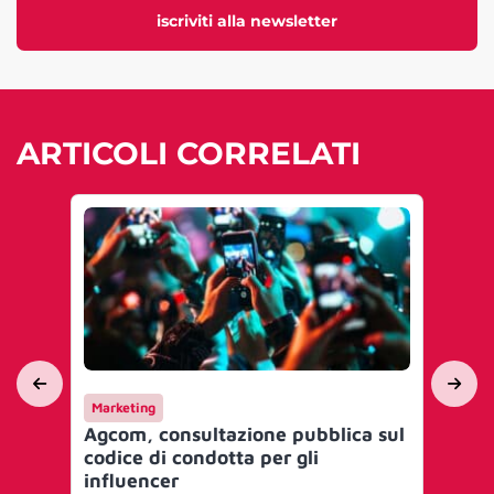
iscriviti alla newsletter
ARTICOLI CORRELATI
Marketing
Int
Agcom, consultazione pubblica sul
Apr
codice di condotta per gli
soc
influencer
gl