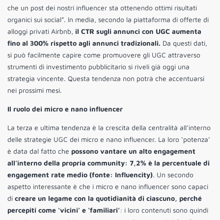
che un post dei nostri influencer sta ottenendo ottimi risultati
organici sui social”. In media, secondo la piattaforma di offerte di
alloggi privati ​​Airbnb,
il CTR sugli annunci con UGC aumenta
fino al 300% rispetto agli annunci tradizionali.
Da questi dati,
si può facilmente capire come promuovere gli UGC attraverso
strumenti di investimento pubblicitario si riveli già oggi una
strategia vincente. Questa tendenza non potrà che accentuarsi
nei prossimi mesi.
Il ruolo dei micro e nano influencer
La terza e ultima tendenza è la crescita della centralità all’interno
delle strategie UGC dei micro e nano influencer. La loro ‘potenza’
è data dal fatto che
possono vantare un alto engagement
all’interno della propria community: 7,2% è la percentuale di
engagement rate medio (fonte: Influencity)
. Un secondo
aspetto interessante è che i micro e nano influencer sono capaci
di
creare un legame con la quotidianità di ciascuno, perché
percepiti come ‘vicini’ e ‘familiari’
: i loro contenuti sono quindi