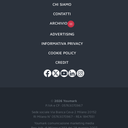
CHI SIAMO
CONTATTI
ARCHIVIO
ADVERTISING
INFORMATIVA PRIVACY
COOKIE POLICY
CREDIT
©
2026 Youmark
P.IVA e CF: 05763070967
Sede sociale Via Bianca Ceva 2 Milano 20152
RI Milano N° 05763070967 - REA 1847551
Youmark comunicazione marketing media
Reg. trib. di Milano n°353 del 28 maggio 2007