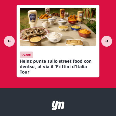
Eventi
Ev
Heinz punta sullo street food con
Vo
dentsu, al via il ‘Frittini d’Italia
con
Tour’