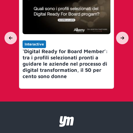
Interactive
In
‘Digital Ready for Board Member’:
Ra
tra i profili selezionati pronti a
ca
guidare le aziende nel processo di
B2
digital transformation, il 50 per
cento sono donne