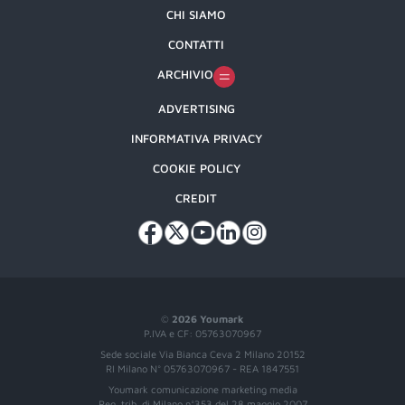
CHI SIAMO
CONTATTI
ARCHIVIO
ADVERTISING
INFORMATIVA PRIVACY
COOKIE POLICY
CREDIT
©
2026 Youmark
P.IVA e CF: 05763070967
Sede sociale Via Bianca Ceva 2 Milano 20152
RI Milano N° 05763070967 - REA 1847551
Youmark comunicazione marketing media
Reg. trib. di Milano n°353 del 28 maggio 2007