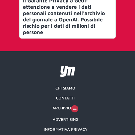
Il Garante Privacy a Gedi:
La
attenzione a vendere i dati
se
personali contenuti nell’archivio
fle
del giornale a OpenAI. Possibile
pro
rischio per i dati di milioni di
Vol
persone
az
sfr
CHI SIAMO
CONTATTI
ARCHIVIO
ADVERTISING
INFORMATIVA PRIVACY