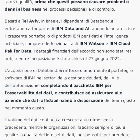
scarsa qualità,
prima che questi possano causare problemi o
danni al business
nei processi decisionali e di controllo.
Basati a
Tel Aviv
, in Israele, i dipendenti di Databand.ai
entreranno a far parte di
IBM Data and AI
, andando ad arricchire
il crescente portafoglio di prodotti IBM per i dati e l’intelligenza
artificiale, comprese le funzionalità di
IBM Watson
e
IBM Cloud
Pak for Data
. I dettagli finanziari dell’accordo non sono stati resi
noti, mentre ‘acquisizione è stata chiusa il 27 giugno 2022.
L’acquisizione di Databand.ai rafforza ulteriormente il portafoglio
software di IBM nei settori della gestione dei dati, dell’AI e
dell’automazione,
completando il pacchetto IBM per
l’osservabilità dei dati, e contribuisce ad assicurare alle
aziende che dati affidabili siano a disposizione
del team giusto
nel momento giusto.
Il volume dei dati continua a crescere a un ritmo senza
precedenti, mentre le organizzazioni faticano sempre di più a
gestire la qualità dei loro set di dati, indispensabili per prendere