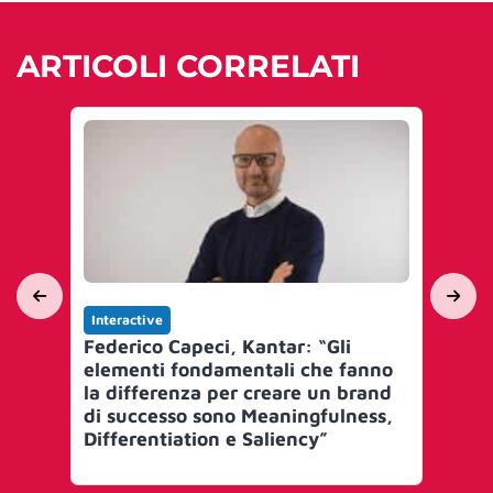
ARTICOLI CORRELATI
Interactive
Int
Federico Capeci, Kantar: “Gli
In
elementi fondamentali che fanno
com
la differenza per creare un brand
val
di successo sono Meaningfulness,
in
Differentiation e Saliency”
tot
al
fo