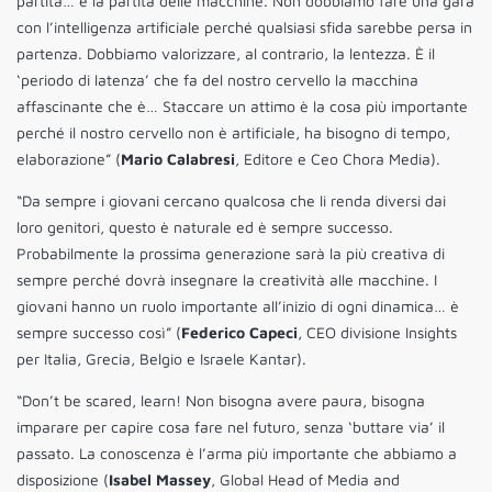
partita… è la partita delle macchine. Non dobbiamo fare una gara
con l’intelligenza artificiale perché qualsiasi sfida sarebbe persa in
partenza. Dobbiamo valorizzare, al contrario, la lentezza. È il
‘periodo di latenza’ che fa del nostro cervello la macchina
affascinante che è… Staccare un attimo è la cosa più importante
perché il nostro cervello non è artificiale, ha bisogno di tempo,
elaborazione” (
Mario Calabresi
, Editore e Ceo Chora Media).
“Da sempre i giovani cercano qualcosa che li renda diversi dai
loro genitori, questo è naturale ed è sempre successo.
Probabilmente la prossima generazione sarà la più creativa di
sempre perché dovrà insegnare la creatività alle macchine. I
giovani hanno un ruolo importante all’inizio di ogni dinamica… è
sempre successo così” (
Federico Capeci
, CEO divisione Insights
per Italia, Grecia, Belgio e Israele Kantar).
“Don’t be scared, learn! Non bisogna avere paura, bisogna
imparare per capire cosa fare nel futuro, senza ‘buttare via’ il
passato. La conoscenza è l’arma più importante che abbiamo a
disposizione (
Isabel Massey
, Global Head of Media and