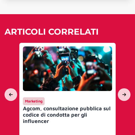
ARTICOLI CORRELATI
Marketing
Int
Agcom, consultazione pubblica sul
Apr
codice di condotta per gli
soc
influencer
gl
pr
pr