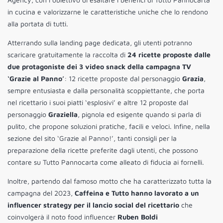
in cucina e valorizzarne le caratteristiche uniche che lo rendono
alla portata di tutti.
Atterrando sulla landing page dedicata, gli utenti potranno
scaricare gratuitamente la raccolta di
24 ricette proposte dalle
due protagoniste dei 3 video snack della campagna TV
‘Grazie al Panno’
: 12 ricette proposte dal personaggio
Grazia
,
sempre entusiasta e dalla personalità scoppiettante, che porta
nel ricettario i suoi piatti ‘esplosivi’ e altre 12 proposte dal
personaggio
Graziella
, pignola ed esigente quando si parla di
pulito, che propone soluzioni pratiche, facili e veloci. Infine, nella
sezione del sito ‘Grazie al Panno!’, tanti consigli per la
preparazione della ricette preferite dagli utenti, che possono
contare su Tutto Pannocarta come alleato di fiducia ai fornelli.
Inoltre, partendo dal famoso motto che ha caratterizzato tutta la
campagna del 2023,
Caffeina e Tutto hanno lavorato a un
influencer strategy per il lancio social del ricettario
che
coinvolgerà il noto food influencer
Ruben Boldi