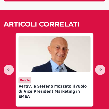
ARTICOLI CORRELATI
People
Yo
Vertiv, a Stefano Mozzato il ruolo
Al
di Vice President Marketing in
en
EMEA