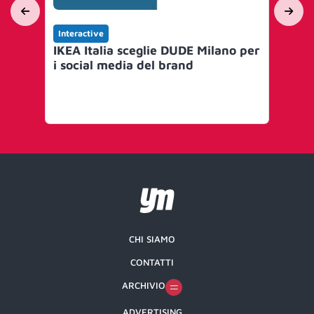
Interactive
Yo
IKEA Italia sceglie DUDE Milano per
Nas
i social media del brand
al
ed
ri
CHI SIAMO
CONTATTI
ARCHIVIO
ADVERTISING