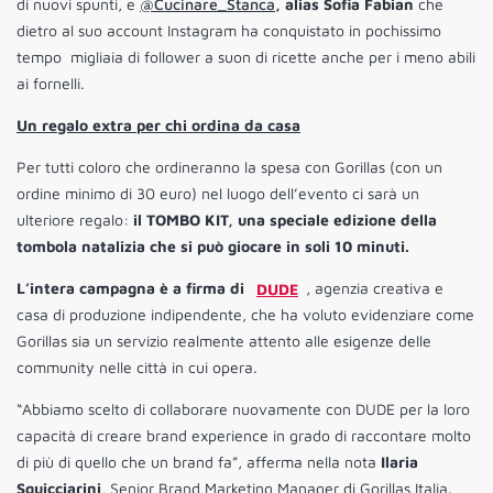
di nuovi spunti, e
@Cucinare_Stanca
, alias Sofia Fabian
che
dietro al suo account Instagram ha conquistato in pochissimo
tempo migliaia di follower a suon di ricette anche per i meno abili
ai fornelli.
Un regalo extra per chi ordina da casa
Per tutti coloro che ordineranno la spesa con Gorillas (con un
ordine minimo di 30 euro) nel luogo dell’evento ci sarà un
ulteriore regalo:
il TOMBO KIT, una speciale edizione della
tombola natalizia che si può giocare in soli 10 minuti.
L’intera campagna è a firma di
DUDE
, agenzia creativa e
casa di produzione indipendente, che ha voluto evidenziare come
Gorillas sia un servizio realmente attento alle esigenze delle
community nelle città in cui opera.
“Abbiamo scelto di collaborare nuovamente con DUDE per la loro
capacità di creare brand experience in grado di raccontare molto
di più di quello che un brand fa”, afferma nella nota
Ilaria
Squicciarini
, Senior Brand Marketing Manager di Gorillas Italia.