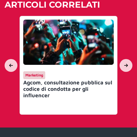
ARTICOLI CORRELATI
Marketing
Ca
Agcom, consultazione pubblica sul
La
codice di condotta per gli
più
influencer
‘T