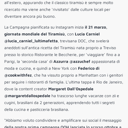
all’estero, appurando che il classico tiramisù è sempre molto
ricercato ma viene anche ‘rivisitato’ dalle culture locali per
diventare ancora più buono.
La Campagna pianificata su Instagram inizia
il 21 marzo,
giornata mondiale del Tiramisù,
con
Lucia Carniel
@lucia_carniel_lultimafetta
, trevisana DOC, che svelerà
aneddoti sull’antica ricetta del Tiramisù nata proprio a Treviso
presso lo storico Ristorante le Beccherie, per ‘viaggiare’ fino a a
Parigi, la ‘seconda casa’ di
Azzurra @azzuchef
appassionata di
moda e cucina, e quindi a New York con
Federico di
@cookwithfez
, che ha vissuto proprio a Manhattan con i genitori
per seguire i ristoranti di famiglia. L’ultima tappa è Rio de Janeiro,
dove la content creator
Margaret Dall’Ospedale
@margaretdallospedale
ha trascorso lunghe vacanze con zii e
cugini, brasiliani da 2 generazioni, apprendendo tutti i segreti
della cucina e pasticceria brasiliana.
“Abbiamo voluto condividere e amplificare sui social il messaggio
della nostra prima campagna OOH lanciata lo scorso ottobre a