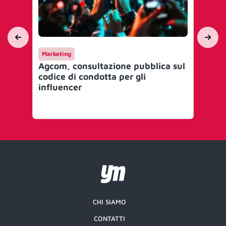
Marketing
Ca
Agcom, consultazione pubblica sul
La
codice di condotta per gli
più
influencer
‘T
CHI SIAMO
CONTATTI