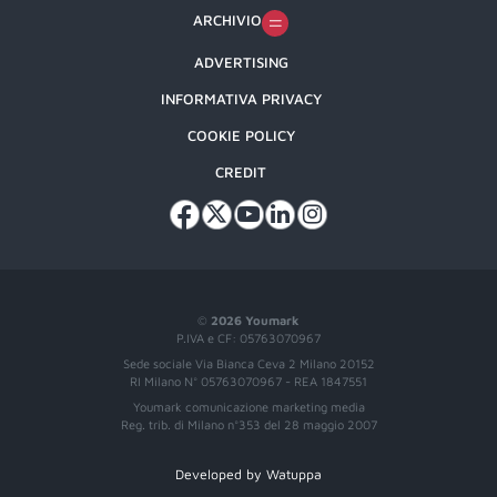
ARCHIVIO
ADVERTISING
INFORMATIVA PRIVACY
COOKIE POLICY
CREDIT
©
2026 Youmark
P.IVA e CF: 05763070967
Sede sociale Via Bianca Ceva 2 Milano 20152
RI Milano N° 05763070967 - REA 1847551
Youmark comunicazione marketing media
Reg. trib. di Milano n°353 del 28 maggio 2007
Developed by Watuppa