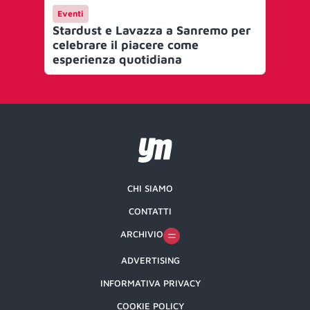
Eventi
Me
Stardust e Lavazza a Sanremo per
Nov
celebrare il piacere come
e a
esperienza quotidiana
Sa
CHI SIAMO
CONTATTI
ARCHIVIO
ADVERTISING
INFORMATIVA PRIVACY
COOKIE POLICY