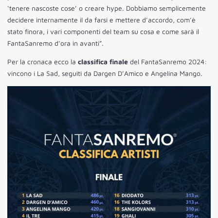
‘tenere nascoste cose’ o creare hype. Dobbiamo semplicemente
decidere internamente il da farsi e mettere d’accordo, com’è
stato finora, i vari componenti del team su cosa e come sarà il
FantaSanremo d’ora in avanti”.
Per la cronaca ecco la
classifica finale
del FantaSanremo 2024:
vincono i La Sad, seguiti da Dargen D’Amico e Angelina Mango.