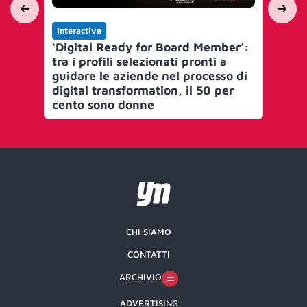
Interactive
Int
‘Digital Ready for Board Member’:
Des
tra i profili selezionati pronti a
in
guidare le aziende nel processo di
ex
digital transformation, il 50 per
cento sono donne
CHI SIAMO
CONTATTI
ARCHIVIO
ADVERTISING