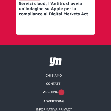
Servizi cloud, l’Antitrust avvia
I g
un’indagine su Apple per la
IO
compliance al Digital Markets Act
‘S
(S
CHI SIAMO
CONTATTI
ARCHIVIO
ADVERTISING
INFORMATIVA PRIVACY