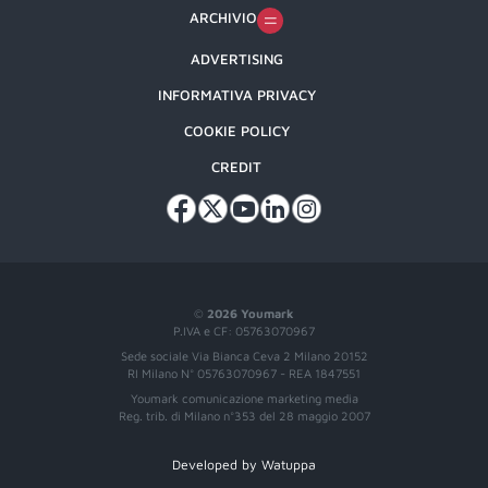
ARCHIVIO
ADVERTISING
INFORMATIVA PRIVACY
COOKIE POLICY
CREDIT
©
2026 Youmark
P.IVA e CF: 05763070967
Sede sociale Via Bianca Ceva 2 Milano 20152
RI Milano N° 05763070967 - REA 1847551
Youmark comunicazione marketing media
Reg. trib. di Milano n°353 del 28 maggio 2007
Developed by Watuppa