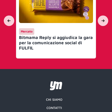
Mercato
Me
Bitmama Reply si aggiudica la gara
Wa
per la comunicazione social di
ag
FULFIL
Re
se
CHI SIAMO
CONTATTI