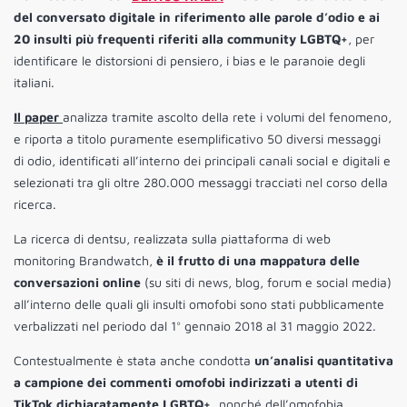
del conversato digitale in riferimento alle parole d’odio e ai
20 insulti più frequenti riferiti alla community LGBTQ+
, per
identificare le distorsioni di pensiero, i bias e le paranoie degli
italiani.
Il paper
analizza tramite ascolto della rete i volumi del fenomeno,
e riporta a titolo puramente esemplificativo 50 diversi messaggi
di odio, identificati all’interno dei principali canali social e digitali e
selezionati tra gli oltre 280.000 messaggi tracciati nel corso della
ricerca.
La ricerca di dentsu, realizzata sulla piattaforma di web
monitoring Brandwatch,
è il frutto di una mappatura delle
conversazioni online
(su siti di news, blog, forum e social media)
all’interno delle quali gli insulti omofobi sono stati pubblicamente
verbalizzati nel periodo dal 1° gennaio 2018 al 31 maggio 2022.
Contestualmente è stata anche condotta
un’analisi quantitativa
a campione dei commenti omofobi indirizzati a utenti di
TikTok dichiaratamente LGBTQ+,
nonché dell’omofobia