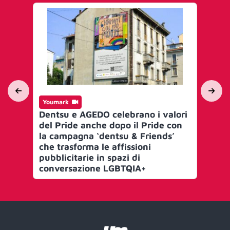
Youmark
In
Dentsu e AGEDO celebrano i valori
Cyb
del Pride anche dopo il Pride con
ca
la campagna ‘dentsu & Friends’
gen
che trasforma le affissioni
pi
pubblicitarie in spazi di
conversazione LGBTQIA+