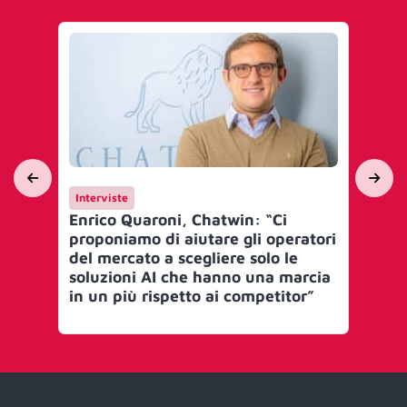
Interviste
Int
Enrico Quaroni, Chatwin: “Ci
Il 
proponiamo di aiutare gli operatori
at
del mercato a scegliere solo le
per
soluzioni AI che hanno una marcia
del
in un più rispetto ai competitor”
ris
pe