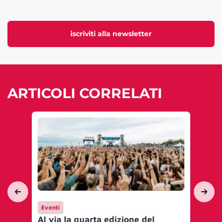
iscriviti alla newsletter
ARTICOLI CORRELATI
Eventi
Int
Al via la quarta edizione del
Med