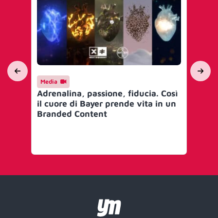
Media
Ma
Adrenalina, passione, fiducia. Così
Ag
il cuore di Bayer prende vita in un
cod
Branded Content
in