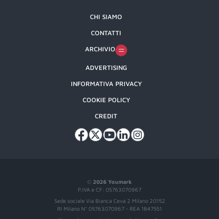
CHI SIAMO
CONTATTI
ARCHIVIO
ADVERTISING
INFORMATIVA PRIVACY
COOKIE POLICY
CREDIT
©
2026 Youmark
P.IVA e CF: 05763070967
Sede sociale Via Bianca Ceva 2 Milano 20152
RI Milano N° 05763070967 - REA 1847551