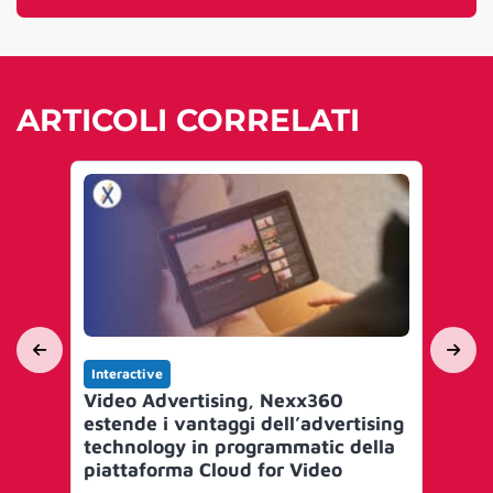
ARTICOLI CORRELATI
Interactive
Int
Video Advertising, Nexx360
Sa
estende i vantaggi dell’advertising
nu
technology in programmatic della
l’E
piattaforma Cloud for Video
pa
qu