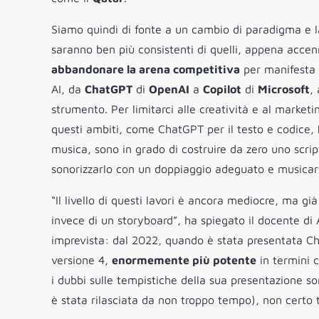
Siamo quindi di fonte a un cambio di paradigma e l
saranno ben più consistenti di quelli, appena accenn
abbandonare la arena competitiva
per manifesta in
AI, da
ChatGPT
di
OpenAI
a
Copilot
di
Microsoft
,
strumento. Per limitarci alle creatività e al market
questi ambiti, come ChatGPT per il testo e codice,
musica, sono in grado di costruire da zero uno scri
sonorizzarlo con un doppiaggio adeguato e musicar
“Il livello di questi lavori è ancora mediocre, ma g
invece di un storyboard”, ha spiegato il docente di
imprevista: dal 2022, quando è stata presentata Ch
versione 4,
enormemente più potente
in termini 
i dubbi sulle tempistiche della sua presentazione 
è stata rilasciata da non troppo tempo), non certo t