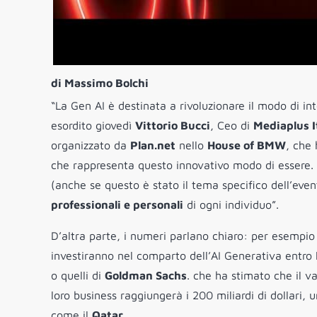
di Massimo Bolchi
“La Gen AI è destinata a rivoluzionare il modo di in
esordito giovedì
Vittorio Bucci
, Ceo di
Mediaplus I
organizzato da
Plan.net
nello
House of BMW
, che 
che rappresenta questo innovativo modo di essere. “
(anche se questo è stato il tema specifico dell’event
professionali e personali
di ogni individuo”.
D’altra parte, i numeri parlano chiaro: per esempio 
investiranno nel comparto dell’AI Generativa entro 
o quelli di
Goldman Sachs
. che ha stimato che il va
loro business raggiungerà i 200 miliardi di dollari,
come il
Qatar
.