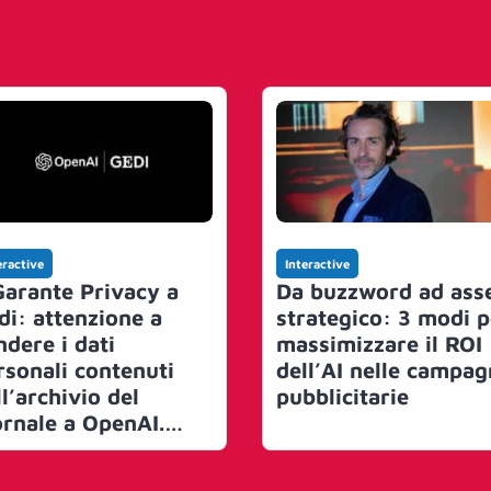
eractive
Interactive
 Garante Privacy a
Da buzzword ad ass
di: attenzione a
strategico: 3 modi p
ndere i dati
massimizzare il ROI
rsonali contenuti
dell’AI nelle campa
l’archivio del
pubblicitarie
ornale a OpenAI.
sibile rischio per i
i di milioni di