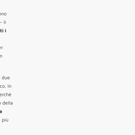
nno
 li
ti i
er
un
o due
co. In
erché
 della
a
 più