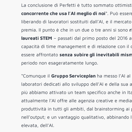
La conclusione di Perfetti è tutto sommato ottimisti
concorrente che usa l’AI meglio di noi
“. Può esser
liberando di lavoratori sostituiti dall’AI, e il merca
premia. Il punto è che in un due o tre anni si sono
r
laureati STEM
– passati dal primo posto del 2016 al
capacità di time management e di relazione con il 
essere affrontato
senza
subire gli inevitabili mi
periodo non esageratamente lungo.
“Comunque il
Gruppo
Serviceplan
ha messo l’AI al
laboratori dedicati allo sviluppo dell’AI e della sua
più abbiamo attivato un team specifico anche in It
attualmente l’AI offre alle agenzia creative e med
produttività in tutti gli ambiti, dal brainstorming a
nell’output; e un vantaggio qualitativo, abbinando 
elevata, dell’AI.