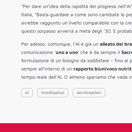
“Per dare un’idea della rapidità dei progressi nell’A
Italia, “Basta guardare a come sono cambiate le prev
avrebbe raggiunto un livello comparabile con la cr
questo sorpasso avverrà a metà degli ’30. E proba
Per adesso, comunque, l’AI è già un
alleato dei br
comunicazione ‘
uno a uno
’ che è da sempre il
Sacr
formulazione di un bisogno da soddisfare – fino al p
sempre all’interno di un
rapporto biunivoco nutrito
tempo reale dell’AI. O almeno speriamo che vada i
ai
mediaplus
serviceplan