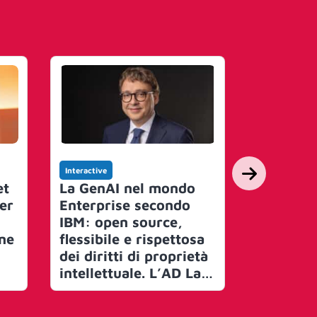
Interactive
Interactive
et
La GenAI nel mondo
Flou sceg
er
Enterprise secondo
per pote
IBM: open source,
vendita e
gne
flessibile e rispettosa
Agenti A
dei diritti di proprietà
intellettuale. L’AD La
Volpe: “La gran parte
dei dati aziendali al