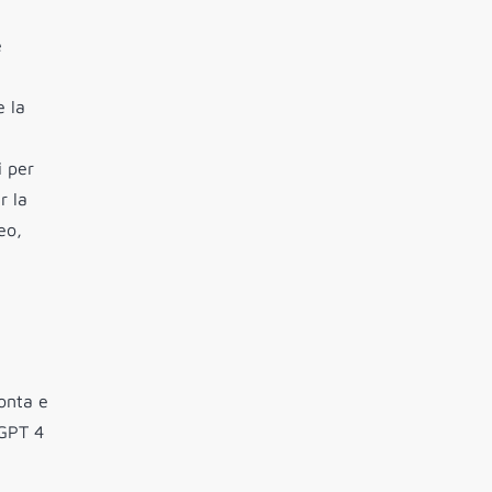
e
e la
i
per
r la
eo,
,
onta e
GPT 4