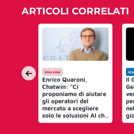
ARTICOLI CORRELATI
Interviste
Int
Enrico Quaroni,
Il
Chatwin: “Ci
Ge
proponiamo di aiutare
ve
gli operatori del
pe
mercato a scegliere
nel
solo le soluzioni AI che
gi
hanno una marcia in
Pos
un più rispetto ai
dat