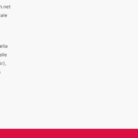
n.net
iale
ella
alle
r),
n