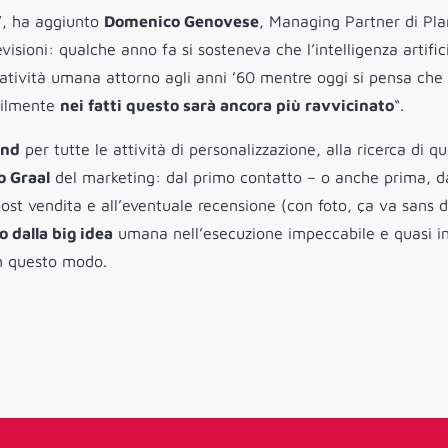
I”, ha aggiunto
Domenico Genovese
, Managing Partner di Pla
isioni: qualche anno fa si sosteneva che l’intelligenza artific
eatività umana attorno agli anni ’60 mentre oggi si pensa che
bilmente
nei fatti questo sarà ancora più ravvicinato
“.
and
per tutte le attività di personalizzazione, alla ricerca di qu
o Graal
del marketing: dal primo contatto – o anche prima, d
ost vendita e all’eventuale recensione (con foto, ça va sans di
 dalla big idea
umana nell’esecuzione impeccabile e quasi i
n questo modo.