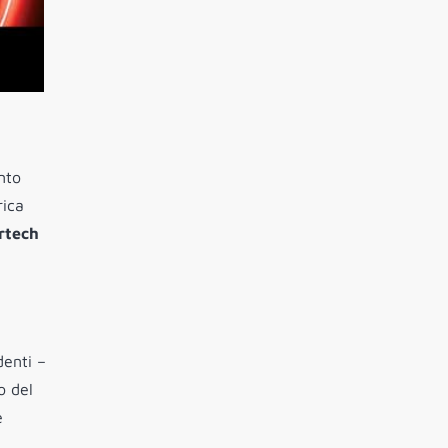
ento
rica
rtech
denti –
o del
e