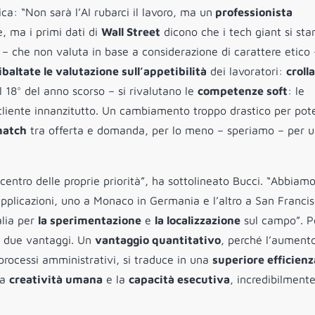
ca: “Non sarà l’AI rubarci il lavoro, ma un
professionista
e, ma i primi dati di
Wall Street
dicono che i tech giant si sta
to – che non valuta in base a considerazione di carattere etico –
ibaltate le valutazione sull’appetibilità
dei lavoratori:
crolla
 18° del anno scorso – si rivalutano le
competenze soft
: le
cliente innanzitutto. Un cambiamento troppo drastico per pot
smatch
tra offerta e domanda, per lo meno – speriamo – per 
 centro delle proprie priorità”, ha sottolineato Bucci. “Abbiam
 applicazioni, uno a Monaco in Germania e l’altro a San Francis
alia per
la sperimentazione
e
la localizzazione
sul campo”. P
ia due vantaggi. Un
vantaggio quantitativo
, perché l’aumento
i processi amministrativi, si traduce in una
superiore efficienz
la
creatività umana
e la
capacità esecutiva
, incredibilmente