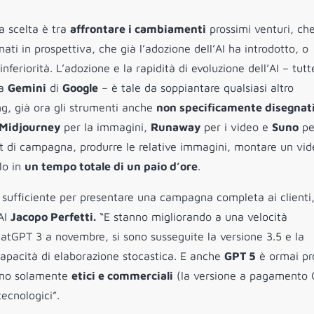
a scelta è tra
affrontare i cambiamenti
prossimi venturi, ch
ati in prospettiva, che già l’adozione dell’AI ha introdotto, o
feriorità. L’adozione e la rapidità di evoluzione dell’AI – tutt
 a
Gemini
di
Google
– è tale da soppiantare qualsiasi altro
ing, già ora gli strumenti anche
non specificamente disegnat
Midjourney
per la immagini,
Runaway
per i video e
Suno
pe
pt di campagna, produrre le relative immagini, montare un vid
lo in
un tempo totale di un paio d’ore
.
ià sufficiente per presentare una campagna completa ai clienti
 AI
Jacopo Perfetti.
“E stanno migliorando a una velocità
atGPT 3 a novembre, si sono susseguite la versione 3.5 e la
capacità di elaborazione stocastica. E anche
GPT 5
è ormai pr
sono solamente
etici e commerciali
(la versione a pagamento 
ecnologici”.