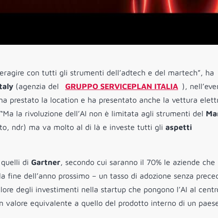
teragire con tutti gli strumenti dell’adtech e del martech”, ha
taly
(agenzia del
GRUPPO
SERVICEPLAN ITALIA
), nell’ev
ha prestato la location e ha presentato anche la vettura elett
Ma la rivoluzione dell’AI non è limitata agli strumenti del
Ma
o, ndr) ma va molto al di là e investe tutti gli
aspetti
quelli di
Gartner
, secondo cui saranno il 70% le aziende che
la fine dell’anno prossimo – un tasso di adozione senza prece
lore degli investimenti nella startup che pongono l’AI al centr
 un valore equivalente a quello del prodotto interno di un paes