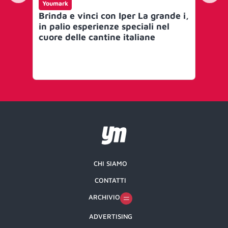
Youmark
Yo
Brinda e vinci con Iper La grande i,
De
in palio esperienze speciali nel
de
cuore delle cantine italiane
la
che
pub
co
CHI SIAMO
CONTATTI
ARCHIVIO
ADVERTISING