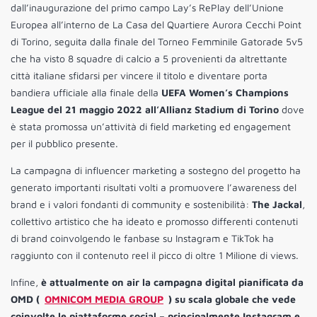
dall’inaugurazione del primo campo Lay’s RePlay dell’Unione
Europea all’interno de La Casa del Quartiere Aurora Cecchi Point
di Torino, seguita dalla finale del Torneo Femminile Gatorade 5v5
che ha visto 8 squadre di calcio a 5 provenienti da altrettante
città italiane sfidarsi per vincere il titolo e diventare porta
bandiera ufficiale alla finale della
UEFA Women’s Champions
League del 21 maggio 2022 all’Allianz Stadium di Torino
dove
è stata promossa un’attività di field marketing ed engagement
per il pubblico presente.
La campagna di influencer marketing a sostegno del progetto ha
generato importanti risultati volti a promuovere l’awareness del
brand e i valori fondanti di community e sostenibilità:
The Jackal
,
collettivo artistico che ha ideato e promosso differenti contenuti
di brand coinvolgendo le fanbase su Instagram e TikTok ha
raggiunto con il contenuto reel il picco di oltre 1 Milione di views.
Infine,
è attualmente on air la campagna digital pianificata da
OMD (
OMNICOM MEDIA GROUP
) su scala globale che vede
coinvolte le piattaforme social – principalmente Instagram e