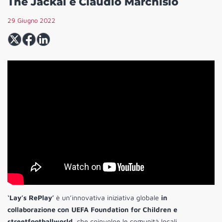
The Jackal e Claudio Marchisio
29 Giugno 2022
‘Lay’s RePlay’
è un’innovativa iniziativa globale
in
collaborazione con UEFA Foundation for Children e
streetfootballworld
, che coinvolge le comunità locali