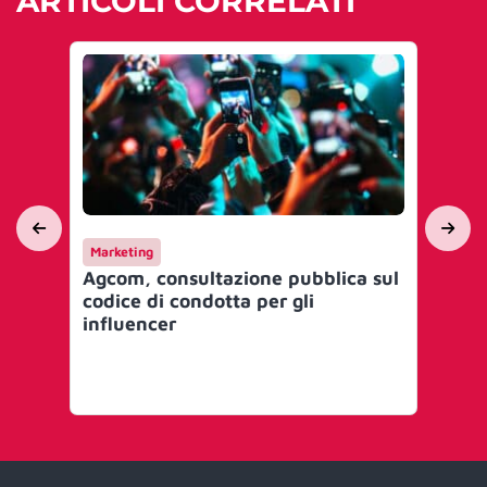
ARTICOLI CORRELATI
Marketing
Int
Agcom, consultazione pubblica sul
Apr
codice di condotta per gli
soc
influencer
gl
pr
pr