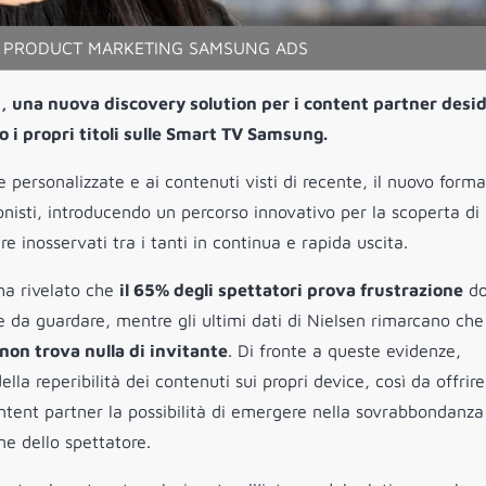
R, PRODUCT MARKETING SAMSUNG ADS
 una nuova discovery solution per i content partner desid
 i propri titoli sulle Smart TV Samsung.
personalizzate e ai contenuti visti di recente, il nuovo form
rzionisti, introducendo un percorso innovativo per la scoperta di
re inosservati tra i tanti in continua e rapida uscita.
 ha rivelato che
il 65% degli spettatori prova frustrazione
do
te da guardare, mentre gli ultimi dati di Nielsen rimarcano ch
on trova nulla di invitante
. Di fronte a queste evidenze,
a reperibilità dei contenuti sui propri device, così da offrire
ontent partner la possibilità di emergere nella sovrabbondanza
ne dello spettatore.