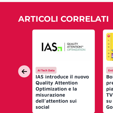
ARTICOLI CORRELATI
AI Tech Data
Ent
IAS introduce il nuovo
Bo
Quality Attention
pr
Optimization e la
pi
misurazione
TV
dell’attention sui
su
social
Go