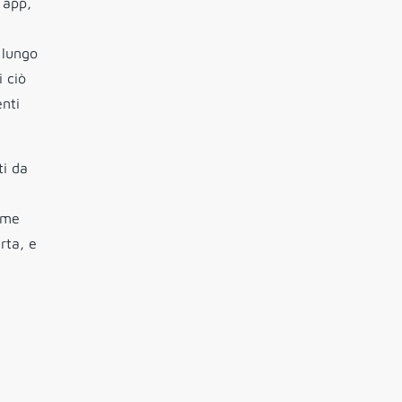
 app,
 lungo
i ciò
enti
ti da
come
rta, e