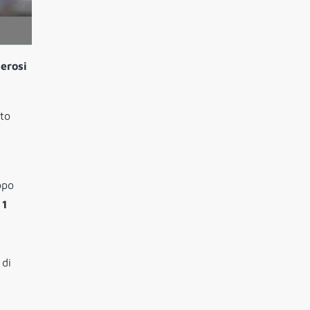
erosi
ato
po
e
1
 di