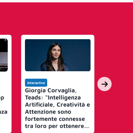
Interactive
Interactive
Giorgia Corvaglia,
FCP Play
pp
Teads: “Intelligenza
come i ‘n
Artificiale, Creatività e
audiovisi
nza
Attenzione sono
tv) gioca
fortemente connesse
dello ‘st
tra loro per ottenere
È la forz
una comunicazione
contenut