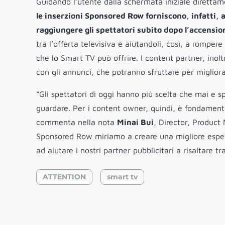
Guidando l’utente dalla schermata iniziale direttame
le inserzioni Sponsored Row forniscono, infatti, a
raggiungere gli spettatori subito dopo l’accensio
tra l’offerta televisiva e aiutandoli, così, a rompere
che lo Smart TV può offrire. I content partner, inolt
con gli annunci, che potranno sfruttare per miglior
“Gli spettatori di oggi hanno più scelta che mai e s
guardare. Per i content owner, quindi, è fondamental
commenta nella nota
Minai Bui
, Director, Product
Sponsored Row miriamo a creare una migliore esperie
ad aiutare i nostri partner pubblicitari a risaltare tra
ATTENTION
smart tv