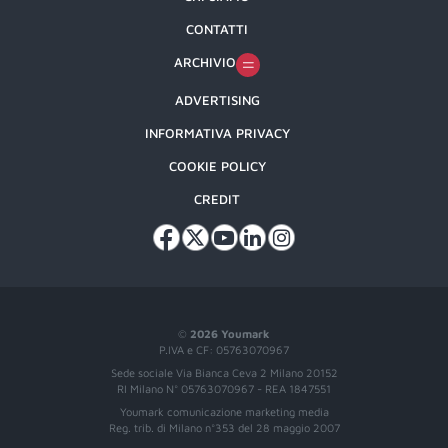
CONTATTI
ARCHIVIO
ADVERTISING
INFORMATIVA PRIVACY
COOKIE POLICY
CREDIT
©
2026 Youmark
P.IVA e CF: 05763070967
Sede sociale Via Bianca Ceva 2 Milano 20152
RI Milano N° 05763070967 - REA 1847551
Youmark comunicazione marketing media
Reg. trib. di Milano n°353 del 28 maggio 2007