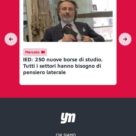
Mercato
In
IED: 250 nuove borse di studio.
Mo
Tutti i settori hanno bisogno di
tr
pensiero laterale
Di
da
CHI SIAMO