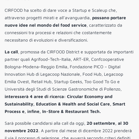
CIRFOOD ha scelto di dare voce a Startup e Scaleup che,
attraverso progetti mirati e all’avanguardia,
possano portare
nuove idee nel mondo del food service
, caratterizzato da
connessioni tra processi e relazioni che costantemente
necessitano di evoluzioni e diversificazioni.
La call
, promossa da CIRFOOD District e supportata da importanti
partner quali Agrifood-Tech-Italia, ART-ER, Confcooperative
Bologna-Modena-Reggio Emilia, Fondazione PICO – Digital
Innovation Hub di Legacoop Nazionale, Food Hub, Legacoop
Emilia Ovest, Retail Hub, Startup Geeks, Too Good To Go e
Università degli Studi di Scienze Gastronomiche di Pollenzo,
interesserà 4 aree di ricerca: Circular Economy and
Sustainability, Education & Health and Social Care, Smart
Process e, infine, In-Store & Restaurant Tech.
Sarà possibile candidarsi alla call da oggi,
20 settembre, al 30
novembre 2022
. A partire dal mese di dicembre 2022 prenderà
il via il processo di selezione, che avverrà secondo criteri definiti,