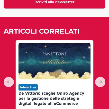
iscriviti alla newsletter
ARTICOLI CORRELATI
Interactive
Int
Da Vittorio sceglie Oniro Agency
Vil
per la gestione delle strategie
dei
digitali legate all’eCommerce