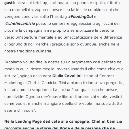
gusti
: pizza col ketchup, carbonara con panna e cipolla, frittata
con marmellata, zuppa di pesce con latte… le combinazioni che
vengono condivise sotto l’hashtag
#FoodingOut
e
@chefincamicia
possono sembrare agghiaccianti agli occhi dei
più, ma la campagna mira proprio a sensibilizzare le persone
verso un’apertura mentale e ad un’accettazione delle differenze
di ognuno di noi. Perché i pregiudizi sono ovunque, anche nella
nostra tradizione culinaria.
“Abbiamo voluto dire la nostra su un argomento così delicato nel
modo in cui ci riesce meglio, ovvero usando il cibo come chiave di
lettura”, spiega nella nota
Giulia Cavallini
, Head of Content
Marketing di Chef in Camicia. “Noi amiamo il cibo senza pregiudizi,
lo studiamo, lo scopriamo. La cucina è un qualcosa che unisce,
non divide. Ognuno dev’essere libero di amare chi vuole, vestirsi
come vuole, e anche mangiare quello che vuole, ma soprattutto
essere chi vuole”.
Nella Landing Page dedicata alla campagna, Chef in Camicia
racconta anche la storia del Pride e delle persone che ne