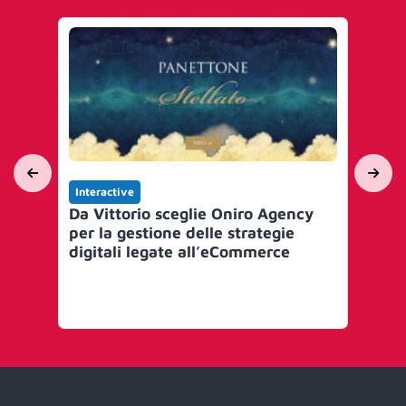
Interactive
Int
Da Vittorio sceglie Oniro Agency
Vil
per la gestione delle strategie
dei
digitali legate all’eCommerce