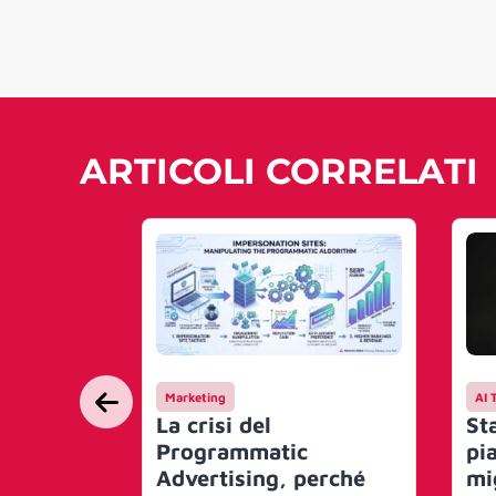
ARTICOLI CORRELATI
Marketing
AI 
La crisi del
St
Programmatic
pi
Advertising, perché
mi