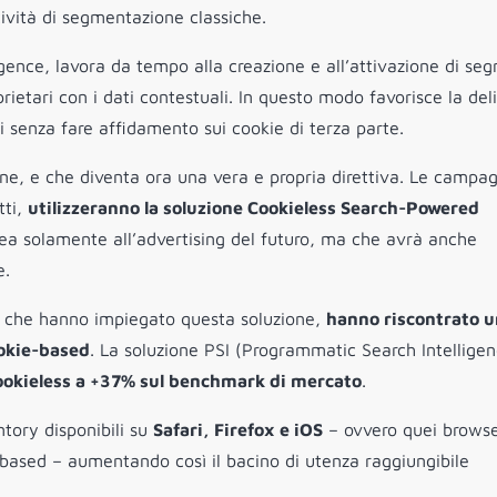
attività di segmentazione classiche.
ligence, lavora da tempo alla creazione e all’attivazione di se
rietari con i dati contestuali. In questo modo favorisce la del
 senza fare affidamento sui cookie di terza parte.
one, e che diventa ora una vera e propria direttiva. Le campa
tti,
utilizzeranno la soluzione Cookieless Search-Powered
inea solamente all’advertising del futuro, ma che avrà anche
e.
ti che hanno impiegato questa soluzione,
hanno riscontrato u
ookie-based
. La soluzione PSI (Programmatic Search Intelligen
cookieless a +37% sul benchmark di mercato
.
ntory disponibili su
Safari, Firefox e iOS
– ovvero quei brows
ased – aumentando così il bacino di utenza raggiungibile