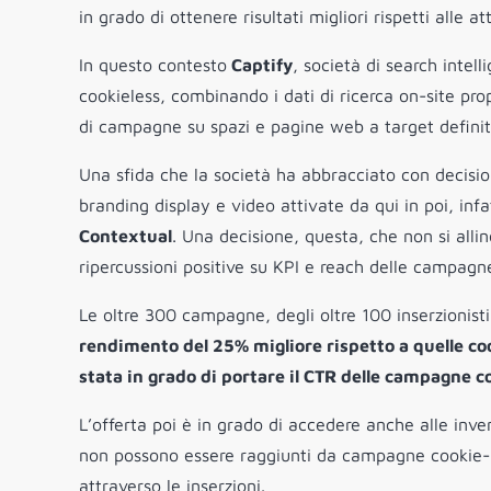
in grado di ottenere risultati migliori rispetti alle 
In questo contesto
Captify
, società di search intel
cookieless, combinando i dati di ricerca on-site prop
di campagne su spazi e pagine web a target definiti
Una sfida che la società ha abbracciato con decisi
branding display e video attivate da qui in poi, infa
Contextual
. Una decisione, questa, che non si all
ripercussioni positive su KPI e reach delle campagn
Le oltre 300 campagne, degli oltre 100 inserzionis
rendimento del 25% migliore rispetto a quelle c
stata in grado di portare il CTR delle campagne 
L’offerta poi è in grado di accedere anche alle inve
non possono essere raggiunti da campagne cookie-b
attraverso le inserzioni.