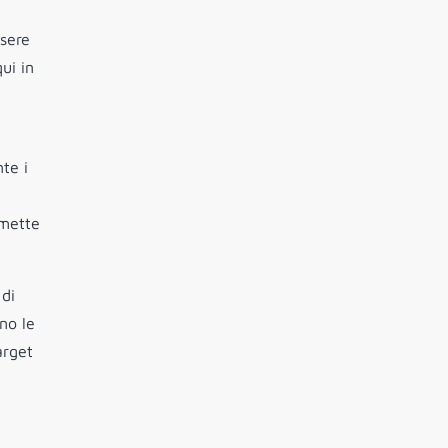
ssere
ui in
te i
rmette
 di
no le
arget