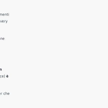
gmenti
ivery
gne
n
ce)
è
er che