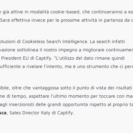
e già attive in modalità cookie-based, che continueranno a e
Sarà effettiva invece per le prossime attività in partenza da q
soluzioni di Cookieless Search Intelligence. La search infatti
azione sottolinea il nostro impegno a migliorare continuamen
, President EU di Captify. “L’utilizzo del dato rimane quindi
ufficiente a rivelare l’intento, ma è uno strumento che ci pe
ile, oltre che vantaggiosa sotto il punto di vista dei risultati
one di tempo, aspettare l’ultimo momento per toccare con ma
li inserzionisti delle grandi opportunità rispetto al proprio t
sca
, Sales Director Italy di Captify.