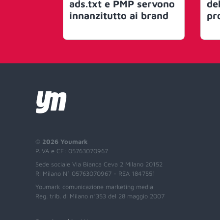
ads.txt e PMP servono
de
innanzitutto ai brand
pr
©
2026 Youmark
P.IVA e CF: 05763070967
Sede sociale Via Bianca Ceva 2 Milano 20152
RI Milano N° 05763070967 - REA 1847551
Youmark comunicazione marketing media
Reg. trib. di Milano n°353 del 28 maggio 2007