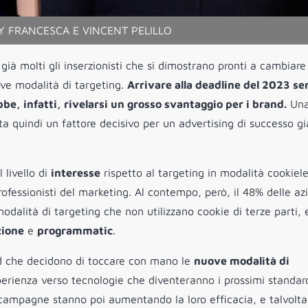
 FRANCESCA E VINCENT PELILLO
ià molti gli inserzionisti che si dimostrano pronti a cambiare
uove modalità di targeting.
Arrivare alla deadline del 2023 se
be, infatti, rivelarsi un grosso svantaggio per i brand.
Un
ta quindi un fattore decisivo per un advertising di successo gi
l livello di
interesse
rispetto al targeting in modalità cookiel
ofessionisti del marketing. Al contempo, però, il 48% delle az
odalità di targeting che non utilizzano cookie di terze parti, e
zione
e
programmatic
.
d che decidono di toccare con mano le
nuove modalità di
erienza verso tecnologie che diventeranno i prossimi standar
 campagne stanno poi aumentando la loro efficacia, e talvolt