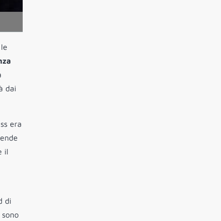
 le
nza
a
à dai
ess era
iende
 il
d di
a sono