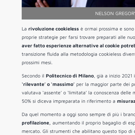
NELSON GREGORY
La
rivoluzione cookieless
è ormai prossima e sono g
proprie strategie per farsi trovare preparati alle n
aver fatto esperienze alternative al cookie potreb
transizione fluida alla metodologia cookieless diven
prossimi mesi.
Secondo il
Politecnico di Milano
, già a inizio 2021 i
‘rilevante’ o ‘massimo’
per la maggior parte dei pr
valutava ‘assente’ o ‘limitata’ la conoscenza delle m
50% si diceva impreparata in riferimento a
misura
Da quel momento a oggi sono sempre di più i bran
profilazione,
aumentando il proprio bagaglio di esp
mercato. Gli strumenti che abilitano questo tipo di