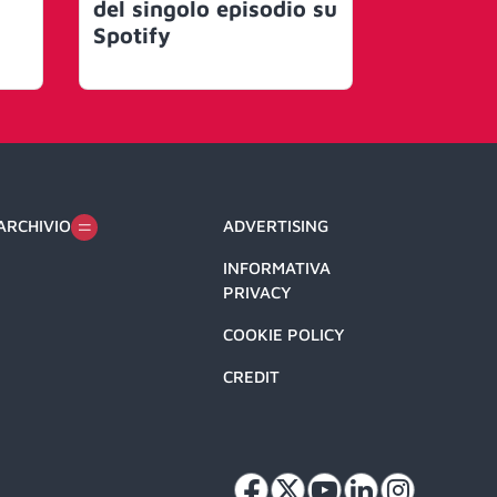
del singolo episodio su
traspare
Spotify
mercato
miliardi 
ARCHIVIO
ADVERTISING
INFORMATIVA
PRIVACY
COOKIE POLICY
CREDIT