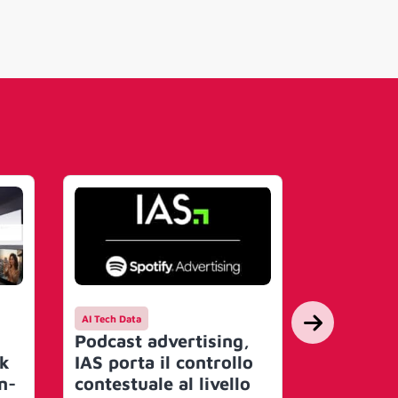
AI Tech Data
AI Tech Data
Podcast advertising,
Nasce il
rk
IAS porta il controllo
Governan
n-
contestuale al livello
Obiettiv