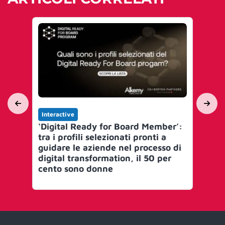
Interactive
In
‘Digital Ready for Board Member’:
Ra
tra i profili selezionati pronti a
ca
guidare le aziende nel processo di
B2
digital transformation, il 50 per
cento sono donne