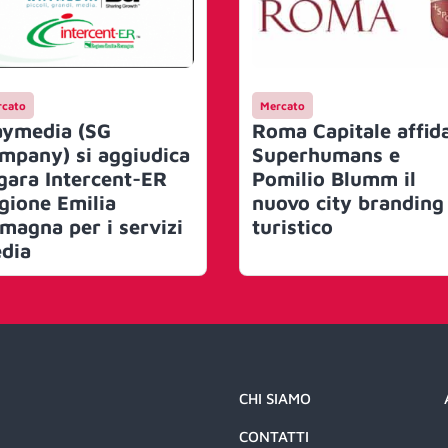
cato
Mercato
ymedia (SG
Roma Capitale affid
mpany) si aggiudica
Superhumans e
 gara Intercent-ER
Pomilio Blumm il
gione Emilia
nuovo city branding
magna per i servizi
turistico
dia
CHI SIAMO
CONTATTI