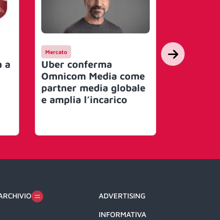
Mercato
Campagne
a a
Uber conferma
SUNTIMES
Omnicom Media come
la gara c
partner media globale
lancio d
e amplia l’incarico
Series
ARCHIVIO
ADVERTISING
INFORMATIVA