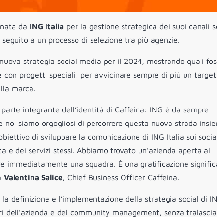
ionata da
ING Italia
per la gestione strategica dei suoi canali s
 seguito a un processo di selezione tra più agenzie.
 nuova strategia social media per il 2024, mostrando quali fo
e con progetti speciali, per avvicinare sempre di più un target
lla marca.
è parte integrante dell’identità di Caffeina: ING è da sempre
e noi siamo orgogliosi di percorrere questa nuova strada insi
iettivo di sviluppare la comunicazione di ING Italia sui socia
ca e dei servizi stessi. Abbiamo trovato un’azienda aperta al
are immediatamente una squadra. È una gratificazione signific
ta
Valentina Salice
, Chief Business Officer Caffeina.
a definizione e l’implementazione della strategia social di I
ietari dell’azienda e del community management, senza tralascia