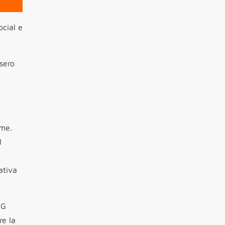
ocial e
ssero
eme.
l
ativa
NG
re la