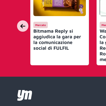
Mercato
Mer
Bitmama Reply si
Wa
aggiudica la gara per
Co
la comunicazione
la
social di FULFIL
Re
Ro
me