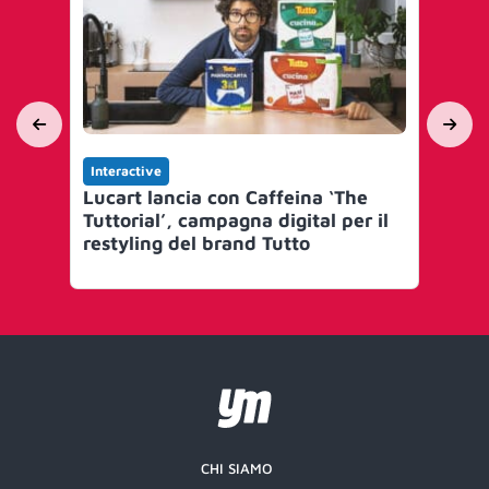
Interactive
Yo
Lucart lancia con Caffeina ‘The
Ale
Tuttorial’, campagna digital per il
Caf
restyling del brand Tutto
ed
CHI SIAMO