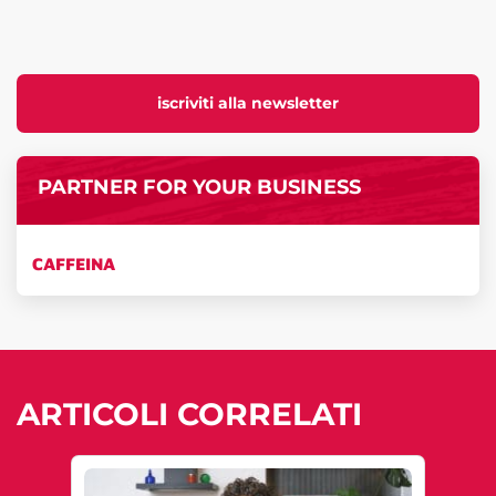
iscriviti alla newsletter
PARTNER FOR YOUR BUSINESS
CAFFEINA
ARTICOLI CORRELATI