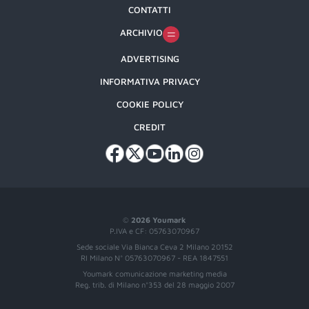
CONTATTI
ARCHIVIO
ADVERTISING
INFORMATIVA PRIVACY
COOKIE POLICY
CREDIT
©
2026 Youmark
P.IVA e CF: 05763070967
Sede sociale Via Bianca Ceva 2 Milano 20152
RI Milano N° 05763070967 - REA 1847551
Youmark comunicazione marketing media
Reg. trib. di Milano n°353 del 28 maggio 2007