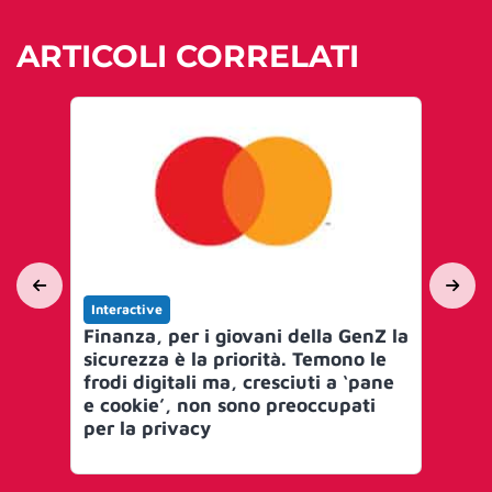
ARTICOLI CORRELATI
Interactive
Int
Finanza, per i giovani della GenZ la
Le
sicurezza è la priorità. Temono le
bit
frodi digitali ma, cresciuti a ‘pane
ma
e cookie’, non sono preoccupati
dol
per la privacy