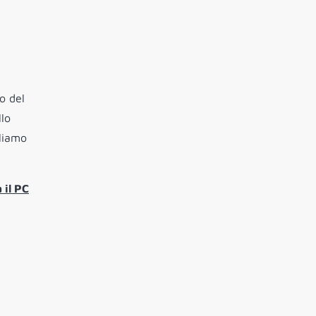
o del
llo
rliamo
 il PC