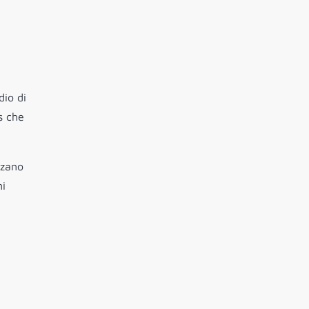
dio di
s che
zzano
ni