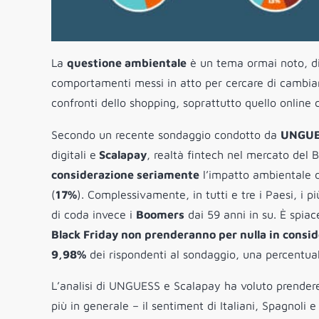
La
questione ambientale
è un tema ormai noto, di 
comportamenti messi in atto per cercare di cambia
confronti dello shopping, soprattutto quello online 
Secondo un recente sondaggio condotto da
UNGUE
digitali e
Scalapay
, realtà fintech nel mercato del 
considerazione seriamente
l’impatto ambientale d
(
17%
). Complessivamente, in tutti e tre i Paesi, i pi
di coda invece i
Boomers
dai 59 anni in su. È spiac
Black Friday non prenderanno per nulla in consi
9,98%
dei rispondenti al sondaggio, una percentu
L’analisi di UNGUESS e Scalapay ha voluto prendere
più in generale – il sentiment di Italiani, Spagnoli 