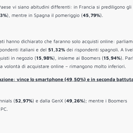
se vi siano abitudini differenti: in Francia si prediligono gli
53%
), mentre in Spagna il pomeriggio (
45,79%
).
ati hanno dichiarato che faranno solo acquisti online: parliam
pondenti italiani e del
51,32%
dei rispondenti spagnoli. A live
isti in negozio (
15,98%
), insieme ai Boomers (
15,94%
). Pa
 volontà di acquistare online – rimangono molto inferiori.
gazione: vince lo smartphone (49,50%) e in seconda battuta
nnials (
52,97%
) e dalla GenX (
49,26%
); mentre i Boomers
 PC.