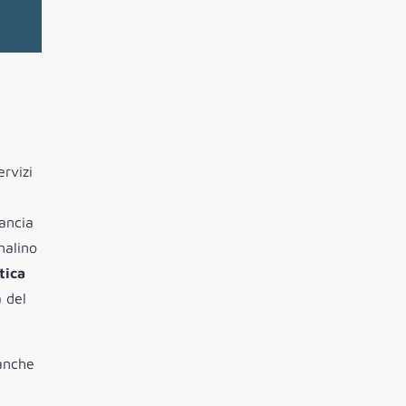
ervizi
rancia
nalino
tica
a del
 anche