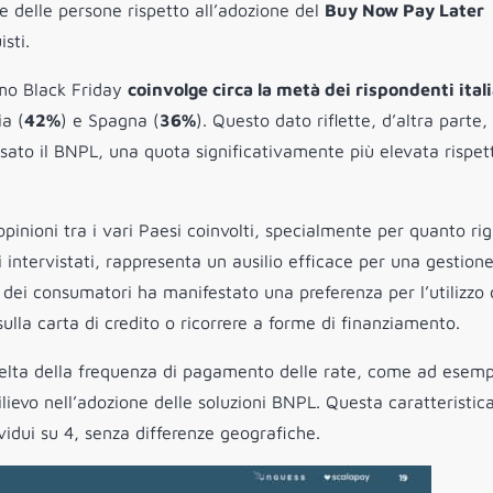
e delle persone rispetto all’adozione del
Buy Now Pay Later
sti.
simo Black Friday
coinvolge circa la metà dei rispondenti ital
ia (
42%
) e Spagna (
36%
). Questo dato riflette, d’altra parte, 
assato il BNPL, una quota significativamente più elevata rispet
pinioni tra i vari Paesi coinvolti, specialmente per quanto ri
 intervistati, rappresenta un ausilio efficace per una gestion
 dei consumatori ha manifestato una preferenza per l’utilizzo 
sulla carta di credito o ricorrere a forme di finanziamento.
a scelta della frequenza di pagamento delle rate, come ad esem
lievo nell’adozione delle soluzioni BNPL. Questa caratteristic
ividui su 4, senza differenze geografiche.