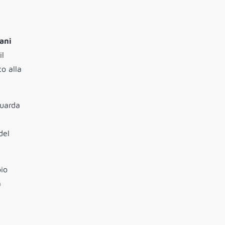
iani
il
to alla
guarda
e
del
pio
a