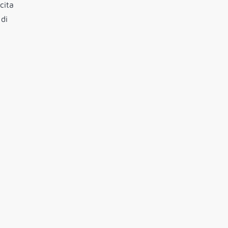
cita
 di