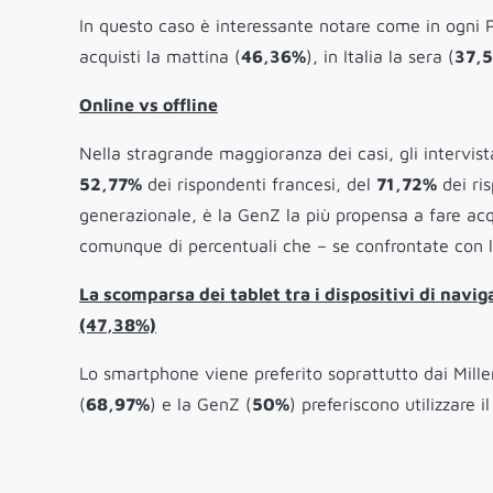
In questo caso è interessante notare come in ogni Pae
acquisti la mattina (
46,36%
), in Italia la sera (
37,
Online vs offline
Nella stragrande maggioranza dei casi, gli intervist
52,77%
dei rispondenti francesi, del
71,72%
dei ris
generazionale, è la GenZ la più propensa a fare acqu
comunque di percentuali che – se confrontate con la
La scomparsa dei tablet tra i dispositivi di navi
(47,38%)
Lo smartphone viene preferito soprattutto dai Mille
(
68,97%
) e la GenZ (
50%
) preferiscono utilizzare il