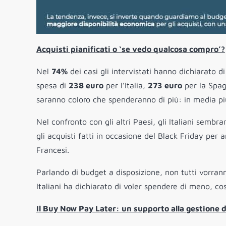
Acquisti pianificati o ‘se vedo qualcosa compro’?
Nel
74%
dei casi gli intervistati hanno dichiarato d
spesa di
238 euro
per l’Italia,
273 euro
per la Spa
saranno coloro che spenderanno di più: in media pi
Nel confronto con gli altri Paesi, gli Italiani sembr
gli acquisti fatti in occasione del Black Friday per a
Francesi.
Parlando di budget a disposizione, non tutti vorrann
Italiani ha dichiarato di voler spendere di meno, co
Il Buy Now Pay Later: un supporto alla gestione 