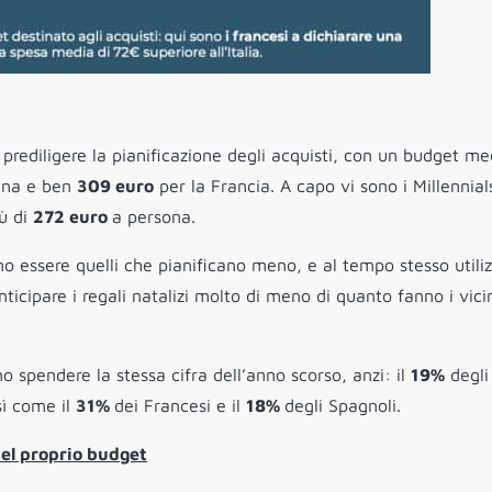
i prediligere la pianificazione degli acquisti, con un budget me
gna e ben
309 euro
per la Francia. A capo vi sono i Millennial
ù di
272 euro
a persona.
ano essere quelli che pianificano meno, e al tempo stesso utili
nticipare i regali natalizi molto di meno di quanto fanno i vici
o spendere la stessa cifra dell’anno scorso, anzi: il
19%
degli
sì come il
31%
dei Francesi e il
18%
degli Spagnoli.
del proprio budget