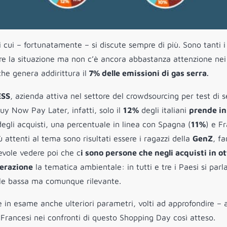
cui – fortunatamente – si discute sempre di più. Sono tanti i
re la situazione ma non c’è ancora abbastanza attenzione nei
che genera addirittura il
7% delle emissioni di gas serra
.
SS
, azienda attiva nel settore del crowdsourcing per test di s
Buy Now Pay Later, infatti, solo il
12%
degli italiani
prende in
egli acquisti, una percentuale in linea con Spagna (
11%
) e F
ù attenti al tema sono risultati essere i ragazzi della
GenZ
, fa
evole vedere poi che c
i sono persone che negli acquisti in ot
derazione
la tematica ambientale: in tutti e tre i Paesi si parl
ale bassa ma comunque rilevante.
 in esame anche ulteriori parametri, volti ad approfondire –
e Francesi nei confronti di questo Shopping Day così atteso.