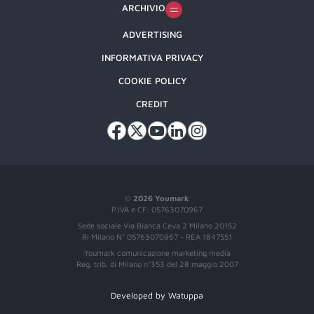
ARCHIVIO
ADVERTISING
INFORMATIVA PRIVACY
COOKIE POLICY
CREDIT
©
2026 Youmark
P.IVA e CF: 05763070967
Sede sociale Via Bianca Ceva 2 Milano 20152
RI Milano N° 05763070967 - REA 1847551
Youmark comunicazione marketing media
Reg. trib. di Milano n°353 del 28 maggio 2007
Developed by Watuppa