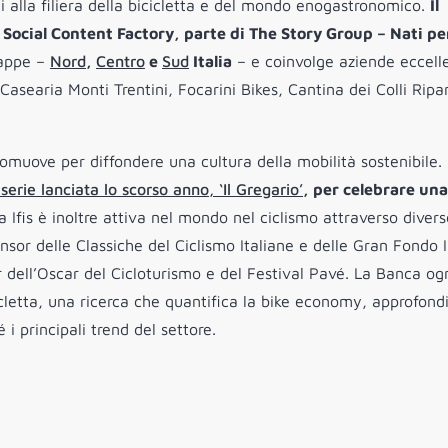
i alla filiera della bicicletta e del mondo enogastronomico.
Il
n Social Content Factory, parte di The Story Group – Nati pe
tappe –
Nord
,
Centro
e
Sud
Italia
– e coinvolge aziende eccelle
searia Monti Trentini, Focarini Bikes, Cantina dei Colli Ripan
promuove per diffondere una cultura della mobilità sostenibile.
 serie lanciata lo scorso anno, ‘Il Gregario’
, per celebrare una
Ifis è inoltre attiva nel mondo nel ciclismo attraverso divers
nsor delle Classiche del Ciclismo Italiane e delle Gran Fondo I
 dell’Oscar del Cicloturismo e del Festival Pavé. La Banca og
cletta, una ricerca che quantifica la bike economy, approfond
 i principali trend del settore.