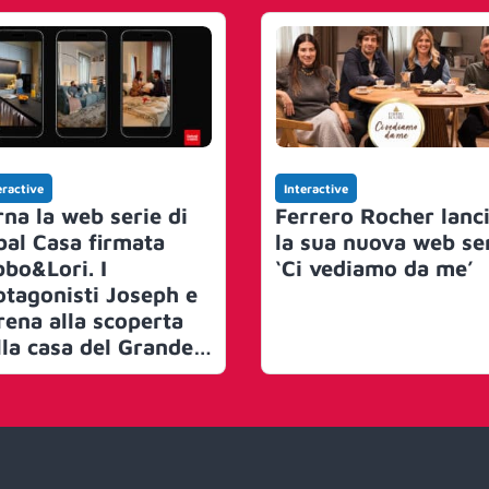
eractive
Interactive
rna la web serie di
Ferrero Rocher lanc
bal Casa firmata
la sua nuova web se
bbo&Lori. I
‘Ci vediamo da me’
otagonisti Joseph e
rena alla scoperta
lla casa del Grande
atello