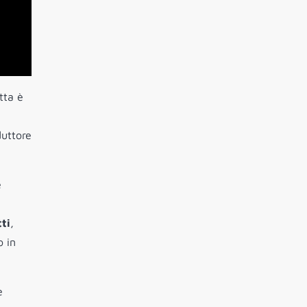
tta è
duttore
e
tti
,
o in
e