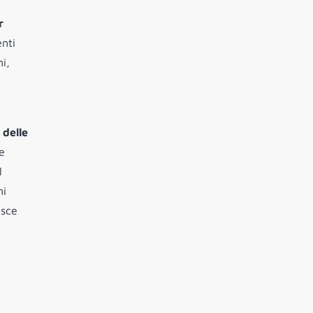
r
nti
i,
 delle
e
l
ni
isce