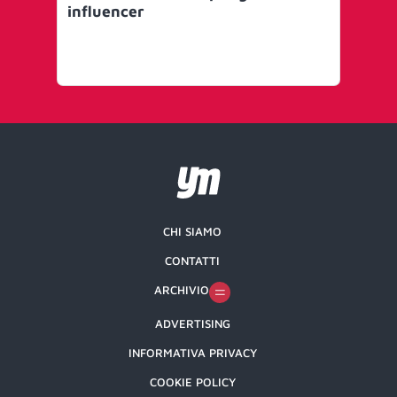
influencer
gl
pr
pr
CHI SIAMO
CONTATTI
ARCHIVIO
ADVERTISING
INFORMATIVA PRIVACY
COOKIE POLICY