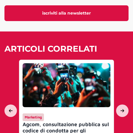
iscriviti alla newsletter
ARTICOLI CORRELATI
Marketing
Int
Agcom, consultazione pubblica sul
Apr
codice di condotta per gli
soc