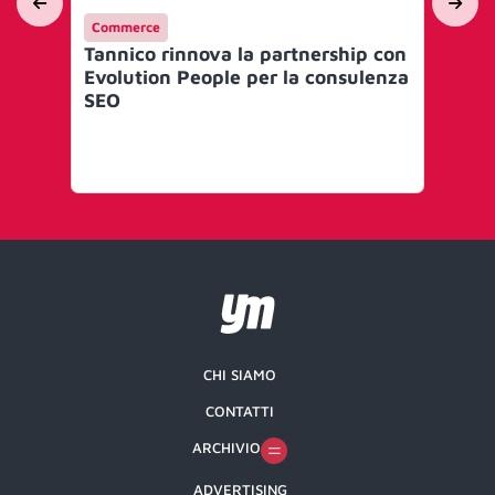
Commerce
Int
Tannico rinnova la partnership con
En
Evolution People per la consulenza
pr
SEO
del
so
in 
CHI SIAMO
CONTATTI
ARCHIVIO
ADVERTISING