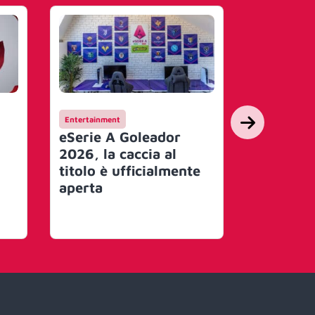
Entertainment
Entertainmen
eSerie A Goleador
Mkers ev
2026, la caccia al
struttur
titolo è ufficialmente
organizz
aperta
investim
tecnolog