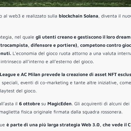
to al web3 e realizzato sulla
blockchain Solana
, diventa il nuo
ategia, nel quale
gli utenti creano e gestiscono il loro drea
trocampista, difensore e portiere), competono contro gioc
enuti.
L’economia del gioco ruota attorno a una valuta interna
trinseco all’interno e all’esterno del gioco.
eague e AC Milan prevede la creazione di asset NFT esclus
 speciali, eventi di co-marketing e tante altre iniziative, come
laytest del gioco.
ll’asta il
6 ottobre
su
MagicEden
. Gli acquirenti di alcuni dei
aglietta fisica originale firmata dalla squadra rossonera.
gue
è parte di una più larga strategia Web 3.0, che vede il 