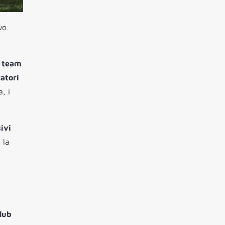
vo
m team
atori
, i
ivi
 la
Club