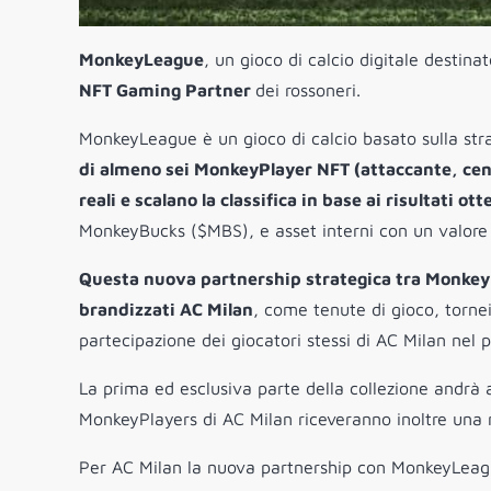
MonkeyLeague
, un gioco di calcio digitale destina
NFT Gaming Partner
dei rossoneri.
MonkeyLeague è un gioco di calcio basato sulla str
di almeno sei MonkeyPlayer NFT (attaccante, cen
reali e scalano la classifica in base ai risultati ott
MonkeyBucks ($MBS), e asset interni con un valore in
Questa nuova partnership strategica tra MonkeyL
brandizzati AC Milan
, come tenute di gioco, tornei
partecipazione dei giocatori stessi di AC Milan nel p
La prima ed esclusiva parte della collezione andrà a
MonkeyPlayers di AC Milan riceveranno inoltre una m
Per AC Milan la nuova partnership con MonkeyLea