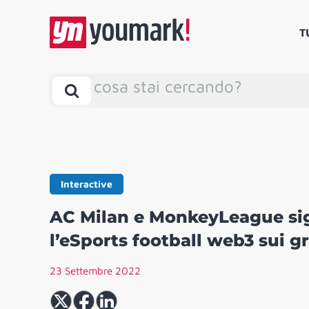
T
cosa stai cercando?
Interactive
AC Milan e MonkeyLeague sig
l’eSports football web3 sui g
23 Settembre 2022