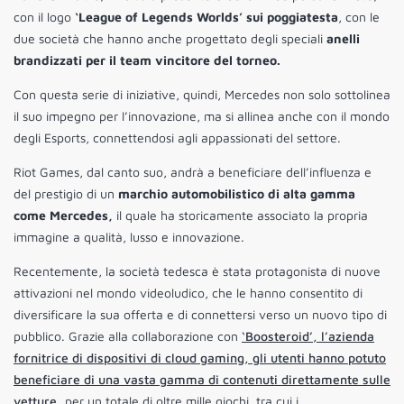
con il logo
‘League of Legends Worlds’ sui poggiatesta
, con le
due società che hanno anche progettato degli speciali
anelli
brandizzati per il team vincitore del torneo.
Con questa serie di iniziative, quindi, Mercedes non solo sottolinea
il suo impegno per l’innovazione, ma si allinea anche con il mondo
degli Esports, connettendosi agli appassionati del settore.
Riot Games, dal canto suo, andrà a beneficiare dell’influenza e
del prestigio di un
marchio automobilistico di alta gamma
come Mercedes,
il quale ha storicamente associato la propria
immagine a qualità, lusso e innovazione.
Recentemente, la società tedesca è stata protagonista di nuove
attivazioni nel mondo videoludico, che le hanno consentito di
diversificare la sua offerta e di connettersi verso un nuovo tipo di
pubblico. Grazie alla collaborazione con
‘Boosteroid’, l’azienda
fornitrice di dispositivi di cloud gaming, gli utenti hanno potuto
beneficiare di una vasta gamma di contenuti direttamente sulle
vetture
,
per un totale di oltre mille giochi, tra cui i