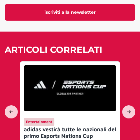
iscriviti alla newsletter
ARTICOLI CORRELATI
Entertainment
En
adidas vestirà tutte le nazionali del
IID
primo Esports Nations Cup
Na