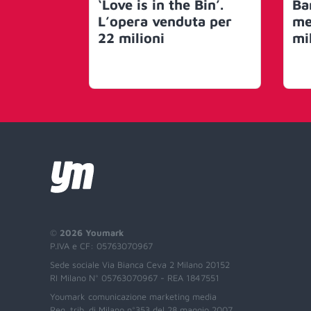
‘Love is in the Bin’.
Ba
L’opera venduta per
me
22 milioni
mi
©
2026 Youmark
P.IVA e CF: 05763070967
Sede sociale Via Bianca Ceva 2 Milano 20152
RI Milano N° 05763070967 - REA 1847551
Youmark comunicazione marketing media
Reg. trib. di Milano n°353 del 28 maggio 2007