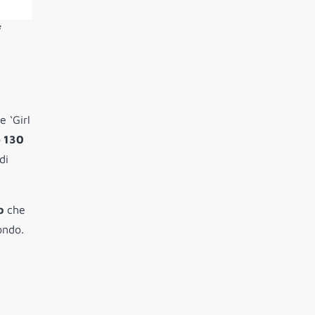
 ‘Girl
e 130
di
o
che
ondo.