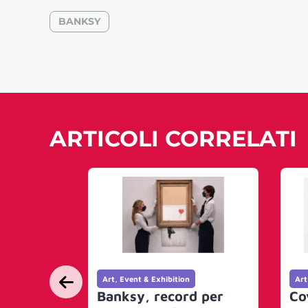
BANKSY
ARTICOLI CORRELATI
Art, Event & Exhibition
Art
Banksy, record per
Co