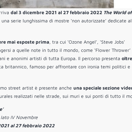
rriva
dal 3 dicembre 2021 al 27 febbraio 2022
The World of
una serie lunghissima di mostre ‘non autorizzate’ dedicate al
ere mai esposte prima
, tra cui ‘Ozone Angel’, ‘Steve Jobs’
gersi a quelle note in tutto il mondo, come ‘Flower Thrower’ e
ani e anonimi artisti di tutta Europa. Il percorso presenta
oltr
a britannico, famoso per affrontare con ironia temi politici e 
nimo street artist è presente anche
una speciale sezione vide
rales realizzati nelle strade, sui muri e sui ponti di tutto il m
e’
, lato IV Novembre
021 al 27 febbraio 2022