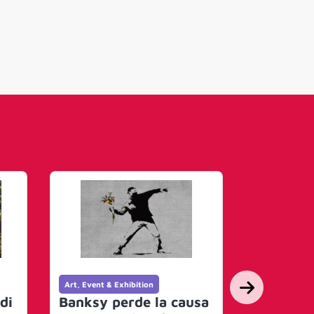
Art, Event & Exhibition
Art, Event & 
di
Banksy perde la causa
If you d