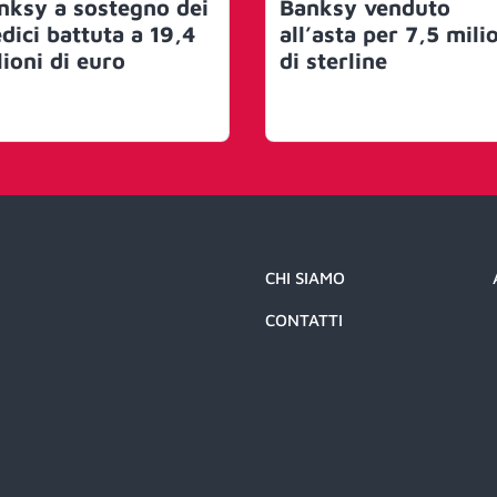
nksy a sostegno dei
Banksy venduto
dici battuta a 19,4
all’asta per 7,5 mili
lioni di euro
di sterline
CHI SIAMO
CONTATTI