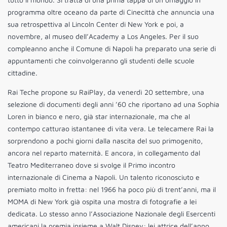
programma oltre oceano da parte di Cinecittà che annuncia una
sua retrospettiva al Lincoln Center di New York e poi, a
novembre, al museo dell’Academy a Los Angeles. Per il suo
compleanno anche il Comune di Napoli ha preparato una serie di
appuntamenti che coinvolgeranno gli studenti delle scuole
cittadine.
Rai Teche propone su RaiPlay, da venerdì 20 settembre, una
selezione di documenti degli anni ’60 che riportano ad una Sophia
Loren in bianco e nero, già star internazionale, ma che al
contempo catturao istantanee di vita vera. Le telecamere Rai la
sorprendono a pochi giorni dalla nascita del suo primogenito,
ancora nel reparto maternità. E ancora, in collegamento dal
Teatro Mediterraneo dove si svolge il Primo incontro
internazionale di Cinema a Napoli. Un talento riconosciuto e
premiato molto in fretta: nel 1966 ha poco più di trent’anni, ma il
MOMA di New York già ospita una mostra di fotografie a lei
dedicata. Lo stesso anno l’Associazione Nazionale degli Esercenti
americani la premia insieme a Walt Disney: lei attrice dell’anno,