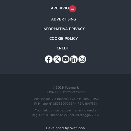
ARCHIVIO
ADVERTISING
INFORMATIVA PRIVACY
COOKIE POLICY
CREDIT
©
2026 Youmark
P.IVA e CF: 05763070967
Sede sociale Via Bianca Ceva 2 Milano 20152
RI Milano N° 05763070967 - REA 1847551
Youmark comunicazione marketing media
Reg. trib. di Milano n°353 del 28 maggio 2007
Developed by Watuppa