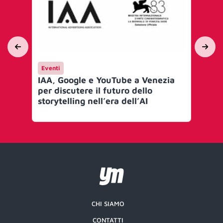
Eventi
En
IAA, Google e YouTube a Venezia
IN
per discutere il futuro dello
Br
storytelling nell’era dell’AI
co
ci
CHI SIAMO
CONTATTI