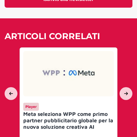
ARTICOLI CORRELATI
Player
AI 
Meta seleziona WPP come primo
WP
partner pubblicitario globale per la
WP
nuova soluzione creativa AI
su 
ge