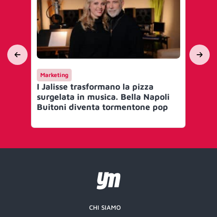
Marketing
Ca
I Jalisse trasformano la pizza
Cl
surgelata in musica. Bella Napoli
pr
Buitoni diventa tormentone pop
Art
Th
CHI SIAMO