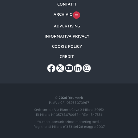
CONTATTI
ARCHIVIO
ADVERTISING
INFORMATIVA PRIVACY
COOKIE POLICY
CREDIT
©
2026 Youmark
P.IVA e CF: 05763070967
Sede sociale Via Bianca Ceva 2 Milano 20152
RI Milano N° 05763070967 - REA 1847551
Youmark comunicazione marketing media
Reg. trib. di Milano n°353 del 28 maggio 2007