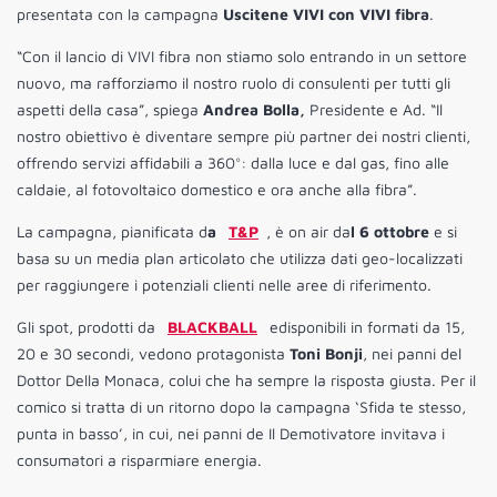
presentata con la campagna
Uscitene VIVI con VIVI fibra
.
“Con il lancio di VIVI fibra non stiamo solo entrando in un settore
nuovo, ma rafforziamo il nostro ruolo di consulenti per tutti gli
aspetti della casa”, spiega
Andrea Bolla,
Presidente e Ad. “Il
nostro obiettivo è diventare sempre più partner dei nostri clienti,
offrendo servizi affidabili a 360°: dalla luce e dal gas, fino alle
caldaie, al fotovoltaico domestico e ora anche alla fibra”.
La campagna, pianificata d
a
T&P
, è on air da
l 6 ottobre
e si
basa su un media plan articolato che utilizza dati geo-localizzati
per raggiungere i potenziali clienti nelle aree di riferimento.
Gli spot, prodotti da
BLACKBALL
edisponibili in formati da 15,
20 e 30 secondi, vedono protagonista
Toni Bonji
, nei panni del
Dottor Della Monaca, colui che ha sempre la risposta giusta. Per il
comico si tratta di un ritorno dopo la campagna ‘Sfida te stesso,
punta in basso’, in cui, nei panni de Il Demotivatore invitava i
consumatori a risparmiare energia.