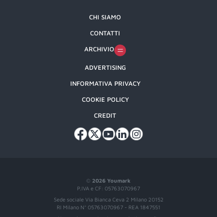
CHI SIAMO
CONTATTI
ARCHIVIO
ADVERTISING
INFORMATIVA PRIVACY
COOKIE POLICY
CREDIT
©
2026 Youmark
P.IVA e CF: 05763070967
Sede sociale Via Bianca Ceva 2 Milano 20152
RI Milano N° 05763070967 - REA 1847551