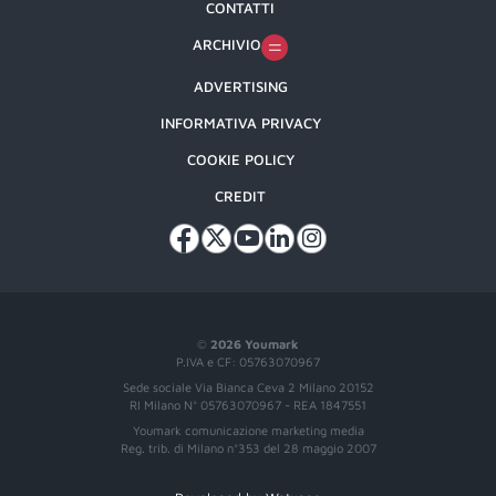
CONTATTI
ARCHIVIO
ADVERTISING
INFORMATIVA PRIVACY
COOKIE POLICY
CREDIT
©
2026 Youmark
P.IVA e CF: 05763070967
Sede sociale Via Bianca Ceva 2 Milano 20152
RI Milano N° 05763070967 - REA 1847551
Youmark comunicazione marketing media
Reg. trib. di Milano n°353 del 28 maggio 2007