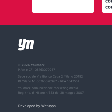
co
co
©
2026 Youmark
P.IVA e CF: 05763070967
Sede sociale Via Bianca Ceva 2 Milano 20152
RI Milano N° 05763070967 - REA 1847551
Youmark comunicazione marketing media
Reg. trib. di Milano n°353 del 28 maggio 2007
Developed by Watuppa