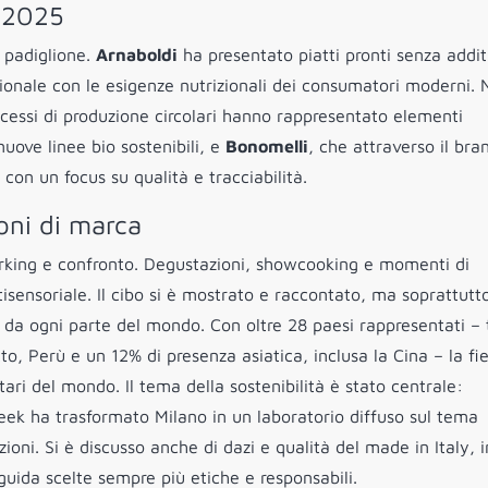
e 2025
 padiglione.
Arnaboldi
ha presentato piatti pronti senza addit
zionale con le esigenze nutrizionali dei consumatori moderni.
cessi di produzione circolari hanno rappresentato elementi
nuove linee bio sostenibili, e
Bonomelli
, che attraverso il bra
con un focus su qualità e tracciabilità.
ioni di marca
rking e confronto. Degustazioni, showcooking e momenti di
sensoriale. Il cibo si è mostrato e raccontato, ma soprattutt
ni da ogni parte del mondo. Con oltre 28 paesi rappresentati – 
tto, Perù e un 12% di presenza asiatica, inclusa la Cina – la fi
ntari del mondo. Il tema della sostenibilità è stato centrale:
ek ha trasformato Milano in un laboratorio diffuso sul tema
zioni. Si è discusso anche di dazi e qualità del made in Italy, 
uida scelte sempre più etiche e responsabili.