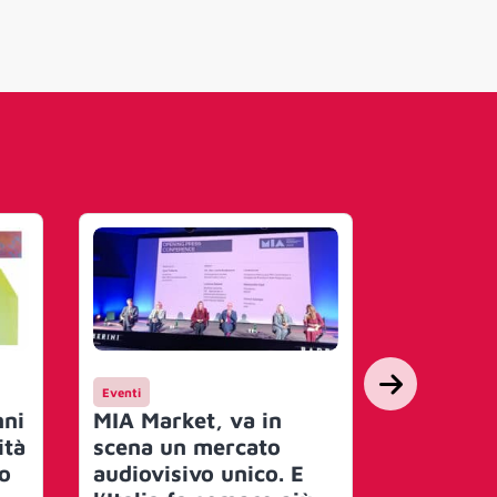
Eventi
Media
nni
MIA Market, va in
Iren al S
ità
scena un mercato
Libro 20
o
audiovisivo unico. E
scrittura