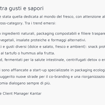
tra gusti e sapori
è stata quella dedicata al mondo del fresco, con attenzione al
oss-category. Tra i trend emersi:
ngredienti naturali, packaging compostabili e filiere traspare
egetali, insalate proteiche e formaggi alternativi.
e gusti diversi (dolce e salato, fresco e ambient): snack prot
t al tartufo o hummus alla frutta.
d, fermentati per la salute intestinale, centrifugati detox o e
i sono affiancate a start-up specializzate in packaging ecolog
ggerito nuove strade per il co-branding e una riorganizzazi
onomia dialogano sempre di più.
e Client Manager Kantar