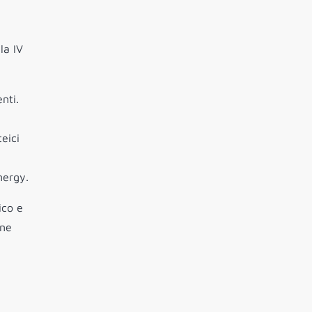
la IV
nti.
eici
nergy.
ico e
one