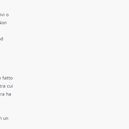
ivi o
 Non
nd
o fatto
tra cui
era ha
in un