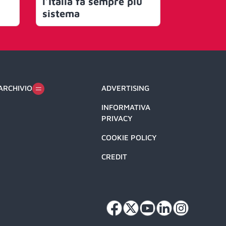
l’Italia fa sempre più
podcast 
sistema
ARCHIVIO
ADVERTISING
INFORMATIVA
PRIVACY
COOKIE POLICY
CREDIT