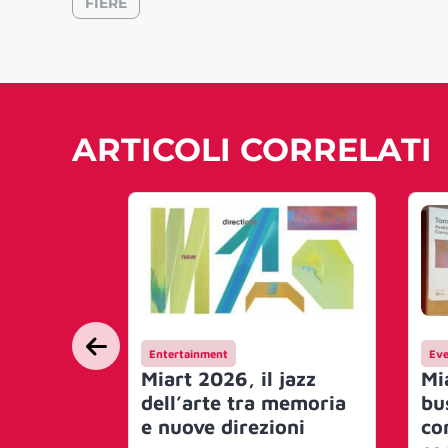
FIERE
ARTICOLI CORRELATI
Entertainment
Eve
Miart 2026, il jazz
Mi
dell’arte tra memoria
bu
e nuove direzioni
co