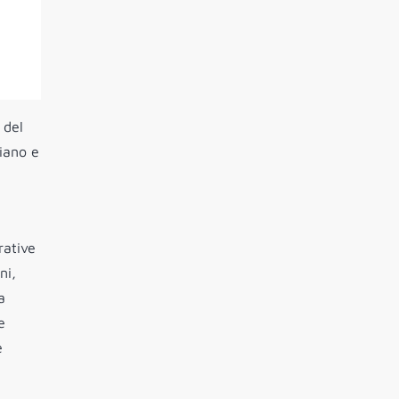
 del
liano e
rative
ni,
a
e
e