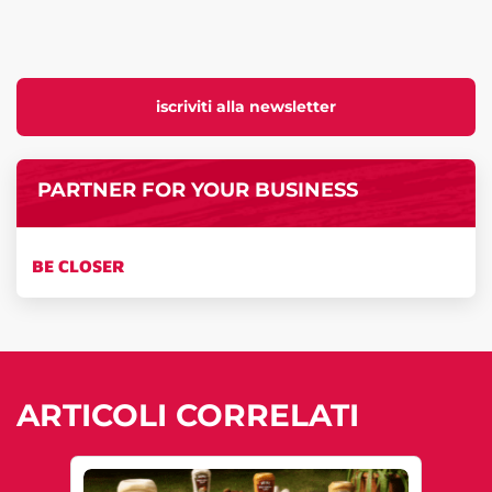
iscriviti alla newsletter
PARTNER FOR YOUR BUSINESS
BE CLOSER
ARTICOLI CORRELATI