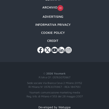
ARCHIVIO
ADVERTISING
INFORMATIVA PRIVACY
COOKIE POLICY
CREDIT
©
2026 Youmark
P.IVA e CF: 05763070967
Sede sociale Via Bianca Ceva 2 Milano 20152
RI Milano N° 05763070967 - REA 1847551
Youmark comunicazione marketing media
Reg. trib. di Milano n°353 del 28 maggio 2007
Developed by Watuppa