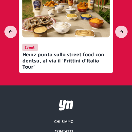
Eventi
Ev
Heinz punta sullo street food con
Vo
dentsu, al via il ‘Frittini d’Italia
con
Tour’
CHI SIAMO
CONTATTI