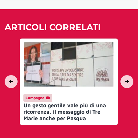
ARTICOLI CORRELATI
Campagne
Ma
Un gesto gentile vale più di una
Tr
ricorrenza, il messaggio di Tre
me
Marie anche per Pasqua
foc