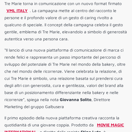
Tre Marie torna in comunicazione con un nuovo format firmato
VML ITALY
. La campagna mette al centro del racconto le
persone e il profondo valore di un gesto di caring rivolto a
qualcuno di speciale. Il concept della campagna celebra il gesto
gentile, emblema di Tre Marie, elevandolo a simbolo di generosità
autentica verso una persona cara.
“Il lancio di una nuova piattaforma di comunicazione di marca ci
rende felici e rappresenta un passo importante del percorso di
sviluppo del potenziale di Tre Marie nel mondo della bakery, oltre
che nel mondo delle ricorrenze. Viene celebrata la relazione, di
cui Tre Marie è simbolo, una relazione basata sul prendersi cura
degli altri con generosità, cura e gentilezza, valori del brand alla
base di un posizionamento differenziante nella bakery e nelle
ricorrenze”, spiega nella nota
Giovanna Solito
, Direttore
Marketing del gruppo Galbusera
Il primo episodio della nuova piattaforma creativa racconta la
quotidianità di una giovane coppia. Prodotto da
MOVIE MAGIC
INTERNATIONAL
e diretto dalla regista
Stina Lutz,
è