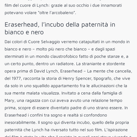
film del cuore di Lynch: grazie al suo occhio i due innamorati
potevano volare “oltre l’arcobaleno”.
Eraserhead, l’incubo della paternità in
bianco e nero
Dai colori di Cuore Selvaggio verremo catapultati in un mondo in
bianco e nero – molto più nero che bianco – e dagli spazi
sterminati in un mondo claustrofobico fatto di poche stanze e, a
un certo punto, dentro un radiatore. La straniante e stordente
opera prima di David Lynch, Eraserhead – La mente che cancella,
del 1977, racconta la storia di Henry Spencer, tipografo, che vive
da solo in uno squallido appartamento fra le allucinazioni che la
sua mente malata visualizza. Invitato a cena dalla famiglia di
Mary, una ragazza con cui aveva avuto una relazione tempo
prima, scopre di essere diventato padre di uno strano essere. In
Eraserhead i confini tra sogno e realtà si confondono
inesorabilmente. Il sogno qui diventa incubo, quello della propria
paternità che Lynch ha riversato tutto nel suo film. L’ispirazione
del film è stata la vita che il regista in quegli anni stava vivendo a