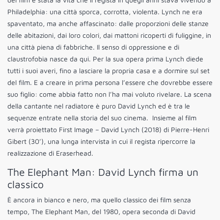
Philadelphia: una città sporca, corrotta, violenta. Lynch ne era
spaventato, ma anche affascinato: dalle proporzioni delle stanze
delle abitazioni, dai loro colori, dai mattoni ricoperti di fuliggine, in
una città piena di fabbriche. Il senso di oppressione e di
claustrofobia nasce da qui. Per la sua opera prima Lynch diede
tutti i suoi averi, fino a lasciare la propria casa e a dormire sul set
del film. E a creare in prima persona l’essere che dovrebbe essere
suo figlio: come abbia fatto non l’ha mai voluto rivelare. La scena
della cantante nel radiatore è puro David Lynch ed è tra le
sequenze entrate nella storia del suo cinema. Insieme al film
verrà proiettato First Image – David Lynch (2018) di Pierre-Henri
Gibert (30’), una lunga intervista in cui il regista ripercorre la
realizzazione di Eraserhead.
The Elephant Man: David Lynch firma un
classico
È ancora in bianco e nero, ma quello classico dei film senza
tempo, The Elephant Man, del 1980, opera seconda di David