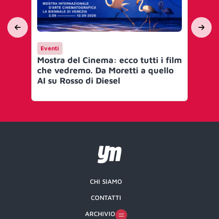
Eventi
Ev
Mostra del Cinema: ecco tutti i film
Fil
che vedremo. Da Moretti a quello
bel
AI su Rosso di Diesel
quo
CHI SIAMO
CONTATTI
ARCHIVIO