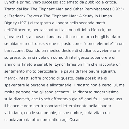
Lynch e primo, vero successo acclamato da pubblico e critica.
Tratto dai libri The Elephant Man and Other Reminiscences (1923)
di Frederick Treves e The Elephant Man: A Study in Human
Dignity (1971) ci trasporta a Londra nella seconda metà
dell’Ottocento, per raccontarci la storia di John Merrick, un
giovane che, a causa di una malattia molto rara che gli ha dato
sembianze mostruose, viene esposto come “uomo elefante” in un
baraccone. Quando un medico decide di studiarlo, avviene una
sorpresa: John si rivela un uomo di intelligenza superiore e di
animo raffinato e sensibile. Lynch firma un film che racconta un
sentimento molto particolare: la paura di fare paura agli altri.
Merrick infatti soffre proprio di questo, della possibilità di
spaventare le persone e allontanarle. Il mostro non è certo lui, ma
molte persone che gli sono accanto. Un discorso modernissimo
sulla diversità, che Lynch affrontava già 45 anni fa. L’autore usa
il bianco e nero per trasportarci letteralmente nella Londra
vittoriana, con le sue nebbie, le sue ombre, e dà vita a un
capolavoro da otto nomination agli Oscar.