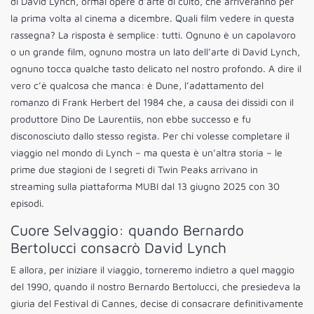
di David Lynch, ormai opere d’arte di culto, che arriveranno per
la prima volta al cinema a dicembre. Quali film vedere in questa
rassegna? La risposta è semplice: tutti. Ognuno è un capolavoro
o un grande film, ognuno mostra un lato dell’arte di David Lynch,
ognuno tocca qualche tasto delicato nel nostro profondo. A dire il
vero c’è qualcosa che manca: è Dune, l’adattamento del
romanzo di Frank Herbert del 1984 che, a causa dei dissidi con il
produttore Dino De Laurentiis, non ebbe successo e fu
disconosciuto dallo stesso regista. Per chi volesse completare il
viaggio nel mondo di Lynch – ma questa è un’altra storia – le
prime due stagioni de I segreti di Twin Peaks arrivano in
streaming sulla piattaforma MUBI dal 13 giugno 2025 con 30
episodi.
Cuore Selvaggio: quando Bernardo
Bertolucci consacrò David Lynch
E allora, per iniziare il viaggio, torneremo indietro a quel maggio
del 1990, quando il nostro Bernardo Bertolucci, che presiedeva la
giuria del Festival di Cannes, decise di consacrare definitivamente