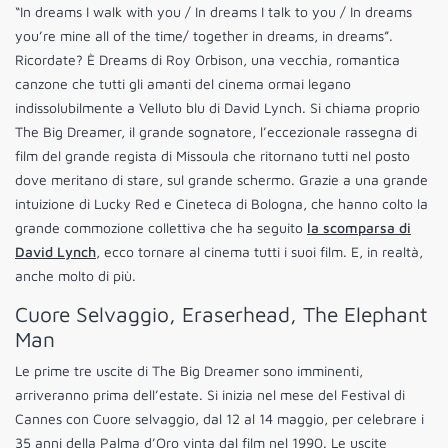
“In dreams I walk with you / In dreams I talk to you / In dreams
you’re mine all of the time/ together in dreams, in dreams”.
Ricordate? È Dreams di Roy Orbison, una vecchia, romantica
canzone che tutti gli amanti del cinema ormai legano
indissolubilmente a Velluto blu di David Lynch. Si chiama proprio
The Big Dreamer, il grande sognatore, l’eccezionale rassegna di
film del grande regista di Missoula che ritornano tutti nel posto
dove meritano di stare, sul grande schermo. Grazie a una grande
intuizione di Lucky Red e Cineteca di Bologna, che hanno colto la
grande commozione collettiva che ha seguito
la scomparsa di
David Lynch
, ecco tornare al cinema tutti i suoi film. E, in realtà,
anche molto di più.
Cuore Selvaggio, Eraserhead, The Elephant
Man
Le prime tre uscite di The Big Dreamer sono imminenti,
arriveranno prima dell’estate. Si inizia nel mese del Festival di
Cannes con Cuore selvaggio, dal 12 al 14 maggio, per celebrare i
35 anni della Palma d’Oro vinta dal film nel 1990. Le uscite