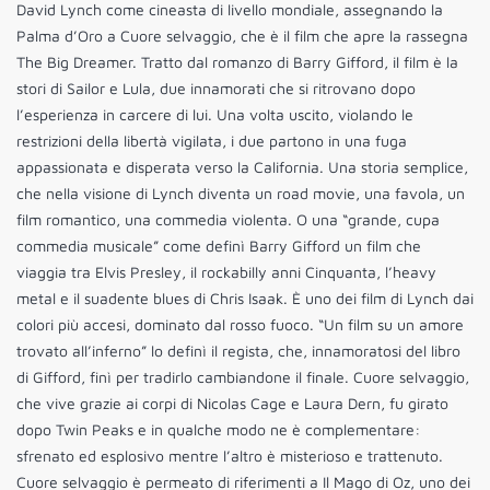
David Lynch come cineasta di livello mondiale, assegnando la
Palma d’Oro a Cuore selvaggio, che è il film che apre la rassegna
The Big Dreamer. Tratto dal romanzo di Barry Gifford, il film è la
stori di Sailor e Lula, due innamorati che si ritrovano dopo
l’esperienza in carcere di lui. Una volta uscito, violando le
restrizioni della libertà vigilata, i due partono in una fuga
appassionata e disperata verso la California. Una storia semplice,
che nella visione di Lynch diventa un road movie, una favola, un
film romantico, una commedia violenta. O una “grande, cupa
commedia musicale” come definì Barry Gifford un film che
viaggia tra Elvis Presley, il rockabilly anni Cinquanta, l’heavy
metal e il suadente blues di Chris Isaak. È uno dei film di Lynch dai
colori più accesi, dominato dal rosso fuoco. “Un film su un amore
trovato all’inferno” lo definì il regista, che, innamoratosi del libro
di Gifford, finì per tradirlo cambiandone il finale. Cuore selvaggio,
che vive grazie ai corpi di Nicolas Cage e Laura Dern, fu girato
dopo Twin Peaks e in qualche modo ne è complementare:
sfrenato ed esplosivo mentre l’altro è misterioso e trattenuto.
Cuore selvaggio è permeato di riferimenti a Il Mago di Oz, uno dei