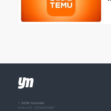
©
2026 Youmark
P.IVA e CF: 05763070967