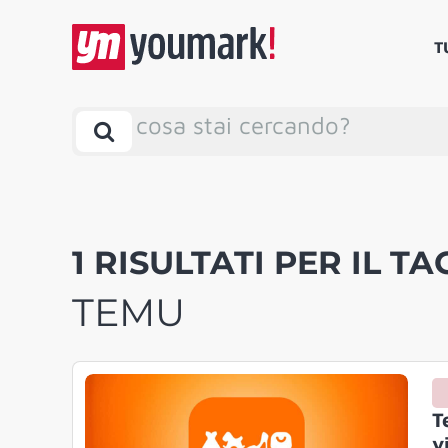
T
cosa stai cercando?
1 RISULTATI PER IL TA
TEMU
T
v