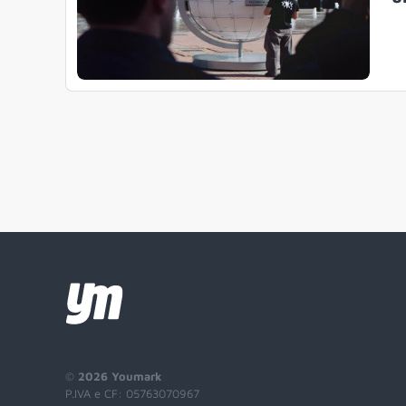
©
2026 Youmark
P.IVA e CF: 05763070967