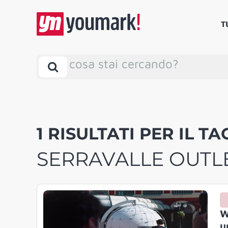
T
cosa stai cercando?
1 RISULTATI PER IL TA
SERRAVALLE OUTL
W
u